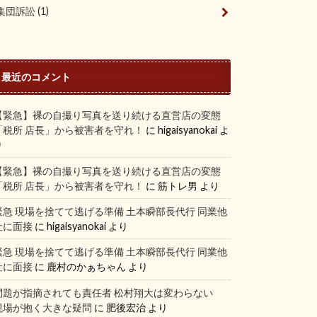
集団訴訟
(1)
最近のコメント
【緊急】裸の自撮り写真を送り続ける直営店の変態
「税所 店長」から被害者を守れ！
に
higaisyanokai
よ
り
【緊急】裸の自撮り写真を送り続ける直営店の変態
「税所 店長」から被害者を守れ！
に
筋トレ男
より
緊急 現場を捨てて逃げる準備 土本瞬部長代行 同業他
社に面接
に
higaisyanokai
より
緊急 現場を捨てて逃げる準備 土本瞬部長代行 同業他
社に面接
に
鹿村のかぁちゃん
より
問題が指摘されても責任者 松村翔大は変わらない
現場が抱く大きな疑問
に
肥後宏治
より