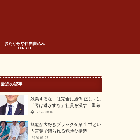
おたからや自由書込み
CONTACT
最近の記事
残業するな、は完全に虚偽 正しくは
「客は逃がすな」社員を潰す二重命
令
2026.08.08
無能が大好きブラック企業 出世とい
う言葉で縛られる危険な構造
2026.08.07