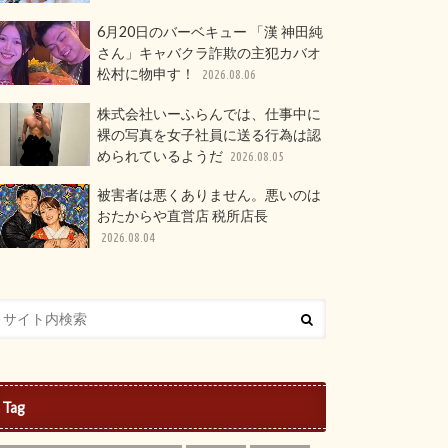
6月20日のバーベキュー 「漢 神田純
さん」キャバクラ詐欺の主犯カバオ
松村に物申す！
2026.08.06
株式会社いーふらんでは、仕事中に
裸の写真を女子社員に送る行為は認
められているようだ
2026.08.05
被害者は悪くありません。悪いのは
おたからや直営店 税所店長
2026.08.04
Tag