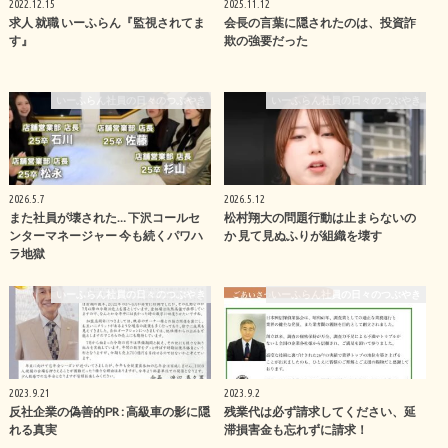
2022.12.15
2025.11.12
求人 就職 いーふらん『監視されてま
会長の言葉に隠されたのは、投資詐
す』
欺の強要だった
いーふらん社員の日々のつぶやき
いーふらん社員の日々のつぶやき
2026.5.7
2026.5.12
また社員が壊された… 下沢コールセ
松村翔大の問題行動は止まらないの
ンターマネージャー 今も続くパワハ
か 見て見ぬふりが組織を壊す
ラ地獄
いーふらん社員の日々のつぶやき
いーふらん社員の日々のつぶやき
2023.9.21
2023.9.2
反社企業の偽善的PR : 高級車の影に隠
残業代は必ず請求してください、延
れる真実
滞損害金も忘れずに請求！