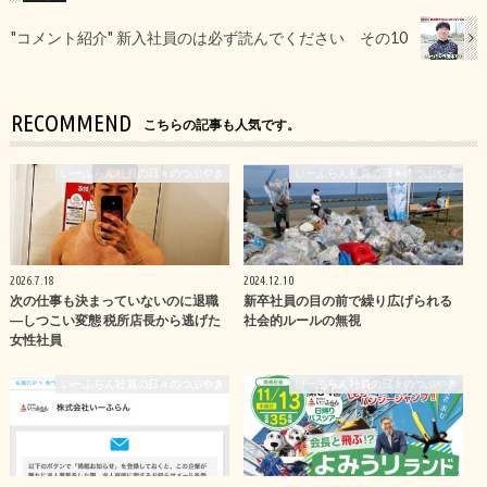
"コメント紹介" 新入社員のは必ず読んでください その10
RECOMMEND
こちらの記事も人気です。
いーふらん社員の日々のつぶやき
いーふらん社員の日々のつぶやき
2026.7.18
2024.12.10
次の仕事も決まっていないのに退職
新卒社員の目の前で繰り広げられる
―しつこい変態 税所店長から逃げた
社会的ルールの無視
女性社員
いーふらん社員の日々のつぶやき
いーふらん社員の日々のつぶやき