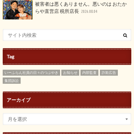
被害者は悪くありません。悪いのは おたか
らや直営店 税所店長
2026.08.04
Tag
いーふらん社員の日々のつぶやき
お知らせ
内部監査
詐欺広告
集団訴訟
アーカイブ