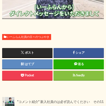
いーふらん社員の日々のつぶやき
ポスト
シェア
はてブ
送る
Pocket
feedly
"コメント紹介" 新入社員のは必ず読んでください その11