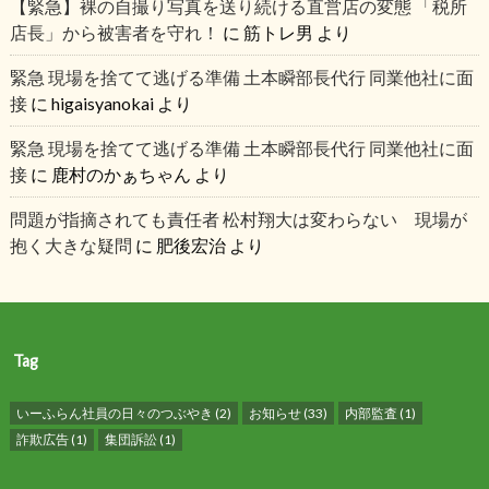
【緊急】裸の自撮り写真を送り続ける直営店の変態 「税所
店長」から被害者を守れ！
に
筋トレ男
より
緊急 現場を捨てて逃げる準備 土本瞬部長代行 同業他社に面
接
に
higaisyanokai
より
緊急 現場を捨てて逃げる準備 土本瞬部長代行 同業他社に面
接
に
鹿村のかぁちゃん
より
問題が指摘されても責任者 松村翔大は変わらない 現場が
抱く大きな疑問
に
肥後宏治
より
Tag
いーふらん社員の日々のつぶやき
(2)
お知らせ
(33)
内部監査
(1)
詐欺広告
(1)
集団訴訟
(1)