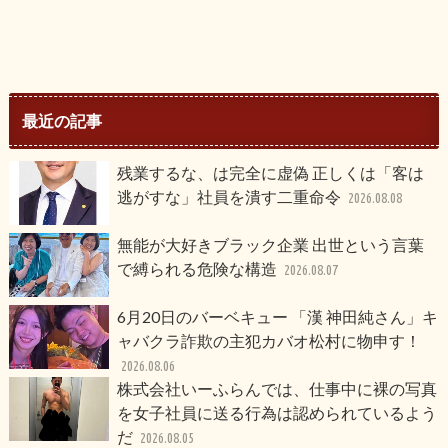
最近の記事
残業するな、は完全に虚偽 正しくは「客は
逃がすな」社員を潰す二重命令
2026.08.08
無能が大好きブラック企業 出世という言葉
で縛られる危険な構造
2026.08.07
6月20日のバーベキュー 「漢 神田純さん」キ
ャバクラ詐欺の主犯カバオ松村に物申す！
2026.08.06
株式会社いーふらんでは、仕事中に裸の写真
を女子社員に送る行為は認められているよう
だ
2026.08.05