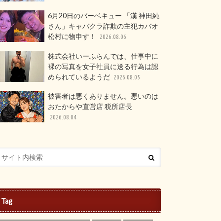
6月20日のバーベキュー 「漢 神田純
さん」キャバクラ詐欺の主犯カバオ
松村に物申す！
2026.08.06
株式会社いーふらんでは、仕事中に
裸の写真を女子社員に送る行為は認
められているようだ
2026.08.05
被害者は悪くありません。悪いのは
おたからや直営店 税所店長
2026.08.04
Tag