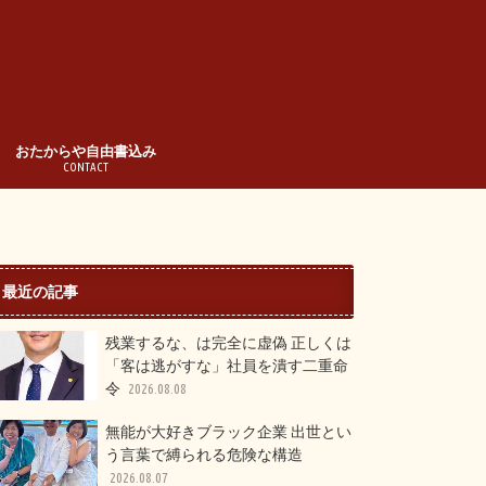
おたからや自由書込み
CONTACT
最近の記事
残業するな、は完全に虚偽 正しくは
「客は逃がすな」社員を潰す二重命
令
2026.08.08
無能が大好きブラック企業 出世とい
う言葉で縛られる危険な構造
2026.08.07