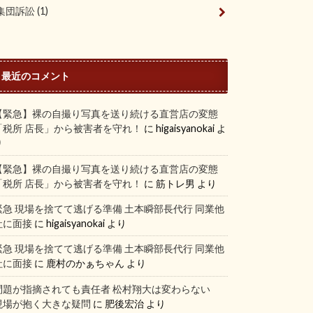
集団訴訟
(1)
最近のコメント
【緊急】裸の自撮り写真を送り続ける直営店の変態
「税所 店長」から被害者を守れ！
に
higaisyanokai
よ
り
【緊急】裸の自撮り写真を送り続ける直営店の変態
「税所 店長」から被害者を守れ！
に
筋トレ男
より
緊急 現場を捨てて逃げる準備 土本瞬部長代行 同業他
社に面接
に
higaisyanokai
より
緊急 現場を捨てて逃げる準備 土本瞬部長代行 同業他
社に面接
に
鹿村のかぁちゃん
より
問題が指摘されても責任者 松村翔大は変わらない
現場が抱く大きな疑問
に
肥後宏治
より