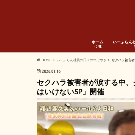
ホーム
いーふらん
HOME
HOME
いーふらん社員の日々のつぶやき
セクハラ被害者
2026.01.16
セクハラ被害者が涙する中、
はいけないSP」開催