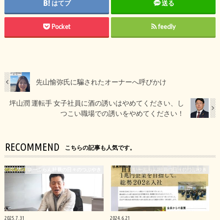
はてブ
送る
Pocket
feedly
先山愉弥氏に騙されたオーナーへ呼びかけ
坪山潤 運転手 女子社員に酒の誘いはやめてください、し
つこい職場での誘いをやめてください！
RECOMMEND
こちらの記事も人気です。
いーふらん社員の日々のつぶやき
いーふらん社員の日々のつぶやき
2025.7.31
2024.6.21