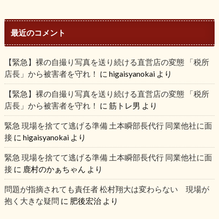
最近のコメント
【緊急】裸の自撮り写真を送り続ける直営店の変態 「税所
店長」から被害者を守れ！
に
higaisyanokai
より
【緊急】裸の自撮り写真を送り続ける直営店の変態 「税所
店長」から被害者を守れ！
に
筋トレ男
より
緊急 現場を捨てて逃げる準備 土本瞬部長代行 同業他社に面
接
に
higaisyanokai
より
緊急 現場を捨てて逃げる準備 土本瞬部長代行 同業他社に面
接
に
鹿村のかぁちゃん
より
問題が指摘されても責任者 松村翔大は変わらない 現場が
抱く大きな疑問
に
肥後宏治
より