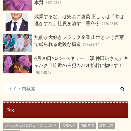
本質
2026.08.09
残業するな、は完全に虚偽 正しくは「客は
逃がすな」社員を潰す二重命令
2026.08.08
無能が大好きブラック企業 出世という言葉
で縛られる危険な構造
2026.08.07
6月20日のバーベキュー 「漢 神田純さん」キ
ャバクラ詐欺の主犯カバオ松村に物申す！
2026.08.06
Tag
いーふらん社員の日々のつぶやき
お知らせ
内部監査
詐欺広告