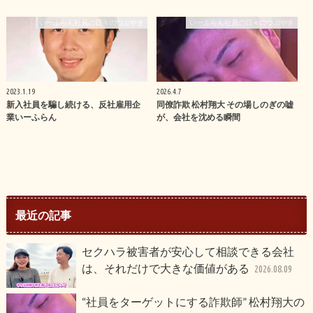
いーふらん社員の日々のつぶやき
いーふらん社員の日々のつぶやき
2023.1.19
2026.4.7
新入社員を騙し続ける、反社雇用企
同僚詐欺 松村翔大 その場しのぎの嘘
業いーふらん
が、会社を沈める瞬間
最近の記事
セクハラ被害者が安心して相談できる会社
は、それだけで大きな価値がある
2026.08.09
“社員をターゲットにする詐欺師” 松村翔大の