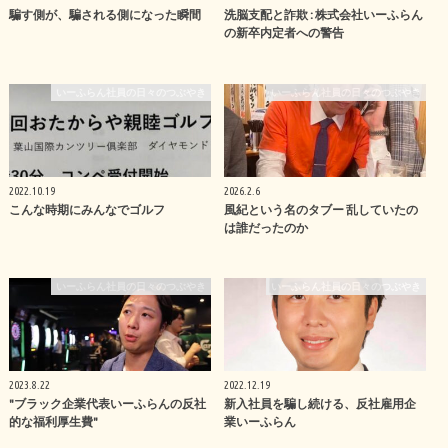
騙す側が、騙される側になった瞬間
洗脳支配と詐欺 : 株式会社いーふらん
の新卒内定者への警告
いーふらん社員の日々のつぶやき
いーふらん社員の日々のつぶやき
2022.10.19
2026.2.6
こんな時期にみんなでゴルフ
風紀という名のタブー 乱していたの
は誰だったのか
いーふらん社員の日々のつぶやき
いーふらん社員の日々のつぶやき
2023.8.22
2022.12.19
"ブラック企業代表いーふらんの反社
新入社員を騙し続ける、反社雇用企
的な福利厚生費"
業いーふらん