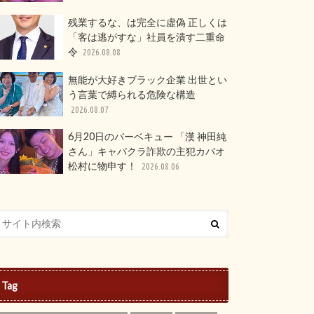
残業するな、は完全に虚偽 正しくは
「客は逃がすな」社員を潰す二重命
令
2026.08.08
無能が大好きブラック企業 出世とい
う言葉で縛られる危険な構造
2026.08.07
6月20日のバーベキュー 「漢 神田純
さん」キャバクラ詐欺の主犯カバオ
松村に物申す！
2026.08.06
Tag