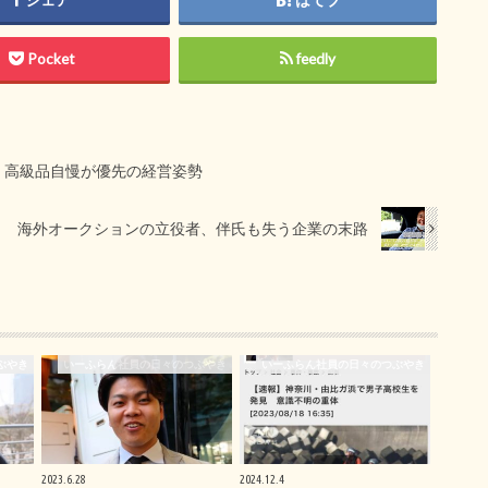
Pocket
feedly
。高級品自慢が優先の経営姿勢
海外オークションの立役者、伴氏も失う企業の末路
ぶやき
いーふらん社員の日々のつぶやき
いーふらん社員の日々のつぶやき
2023.6.28
2024.12.4