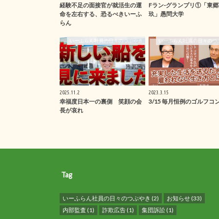
経験不足の面接官が就活生の運
Fラン-グランプリ①「東郷
命を左右する、恐るべきいーふ
玖」愚問大学
らん
いーふらん社員の日々のつぶやき
いーふらん社員の日々のつ
2025.11.2
2023.3.15
幸福度日本一の裏側 笑顔の会
3/15 毎月恒例のゴルフコ
長が哀れ
Tag
いーふらん社員の日々のつぶやき
(2)
お知らせ
(33)
内部監査
(1)
詐欺広告
(1)
集団訴訟
(1)