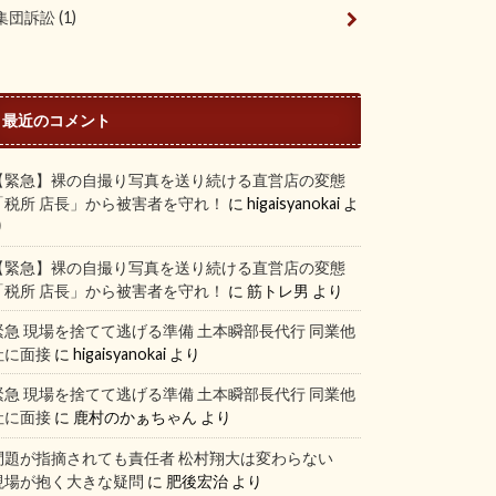
集団訴訟
(1)
最近のコメント
【緊急】裸の自撮り写真を送り続ける直営店の変態
「税所 店長」から被害者を守れ！
に
higaisyanokai
よ
り
【緊急】裸の自撮り写真を送り続ける直営店の変態
「税所 店長」から被害者を守れ！
に
筋トレ男
より
緊急 現場を捨てて逃げる準備 土本瞬部長代行 同業他
社に面接
に
higaisyanokai
より
緊急 現場を捨てて逃げる準備 土本瞬部長代行 同業他
社に面接
に
鹿村のかぁちゃん
より
問題が指摘されても責任者 松村翔大は変わらない
現場が抱く大きな疑問
に
肥後宏治
より