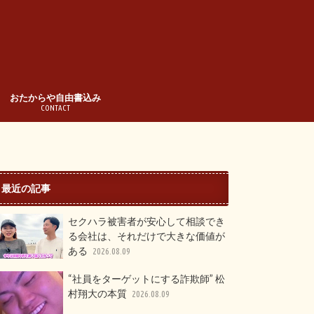
おたからや自由書込み
CONTACT
最近の記事
セクハラ被害者が安心して相談でき
る会社は、それだけで大きな価値が
ある
2026.08.09
“社員をターゲットにする詐欺師” 松
村翔大の本質
2026.08.09