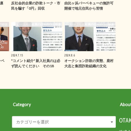
凛
反社会的企業の詐欺トーク・市
由比ヶ浜バーベキューの無許可
民を騙す「0円」回収
開催で地元住民から苦情
ぶやき
いーふらん社員の日々のつぶやき
いーふらん社員の日々のつぶやき
2024.7.15
2024.8.6
ンペ
"コメント紹介" 新入社員のは必
オークション詐欺の実態、鹿村
ず読んでください その18
大志と集団詐欺組織の文化
Category
Abou
OTAK