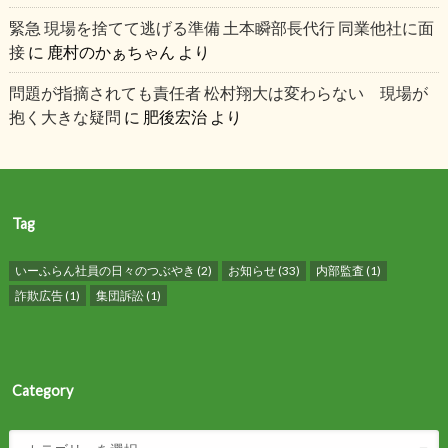
緊急 現場を捨てて逃げる準備 土本瞬部長代行 同業他社に面
接
に
鹿村のかぁちゃん
より
問題が指摘されても責任者 松村翔大は変わらない 現場が
抱く大きな疑問
に
肥後宏治
より
Tag
いーふらん社員の日々のつぶやき
(2)
お知らせ
(33)
内部監査
(1)
詐欺広告
(1)
集団訴訟
(1)
Category