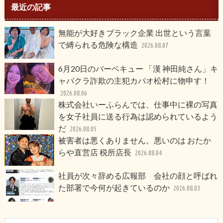
最近の記事
無能が大好きブラック企業 出世という言葉
で縛られる危険な構造
2026.08.07
6月20日のバーベキュー 「漢 神田純さん」キ
ャバクラ詐欺の主犯カバオ松村に物申す！
2026.08.06
株式会社いーふらんでは、仕事中に裸の写真
を女子社員に送る行為は認められているよう
だ
2026.08.05
被害者は悪くありません。悪いのは おたか
らや直営店 税所店長
2026.08.04
社員が次々辞める広報部 会社の顔と呼ばれ
た部署で今何が起きているのか
2026.08.03