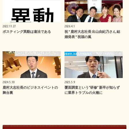
2022.11.27
2026.4.1
ポスティング異動は違法である
祝 " 鹿村大志社長 出山由紀乃さん 結
婚発表 " 祝福の嵐
いーふらん社員の日々のつぶやき
いーふらん社員の日々のつぶやき
2024.5.30
2025.5.9
鹿村大志社長のビジネスイベントの
覆面調査という“研修” 新卒が知らず
舞台裏
に業界トラブルの火種に