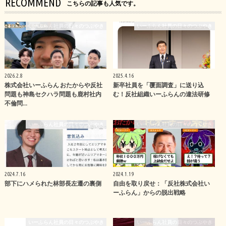
RECOMMEND
こちらの記事も人気です。
いーふらん社員の日々のつぶやき
いーふらん社員の日々のつぶやき
2026.2.8
2025.4.16
株式会社いーふらん おたからや反社
新卒社員を「覆面調査」に送り込
問題も神島セクハラ問題も鹿村社内
む！反社組織いーふらんの違法研修
不倫問…
いーふらん社員の日々のつぶやき
いーふらん社員の日々のつぶやき
2024.7.16
2024.1.19
部下にハメられた林部長左遷の裏側
自由を取り戻せ：「反社株式会社い
ーふらん」からの脱出戦略
いーふらん社員の日々のつぶやき
いーふらん社員の日々のつぶやき