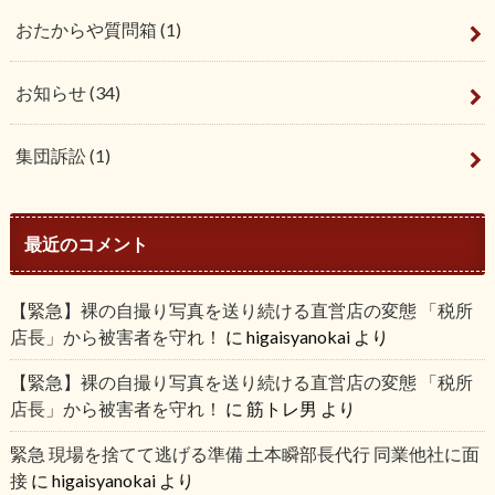
おたからや質問箱
(1)
お知らせ
(34)
集団訴訟
(1)
最近のコメント
【緊急】裸の自撮り写真を送り続ける直営店の変態 「税所
店長」から被害者を守れ！
に
higaisyanokai
より
【緊急】裸の自撮り写真を送り続ける直営店の変態 「税所
店長」から被害者を守れ！
に
筋トレ男
より
緊急 現場を捨てて逃げる準備 土本瞬部長代行 同業他社に面
接
に
higaisyanokai
より