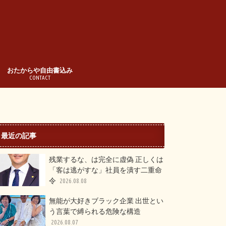
おたからや自由書込み
CONTACT
最近の記事
残業するな、は完全に虚偽 正しくは
「客は逃がすな」社員を潰す二重命
令
2026.08.08
無能が大好きブラック企業 出世とい
う言葉で縛られる危険な構造
2026.08.07