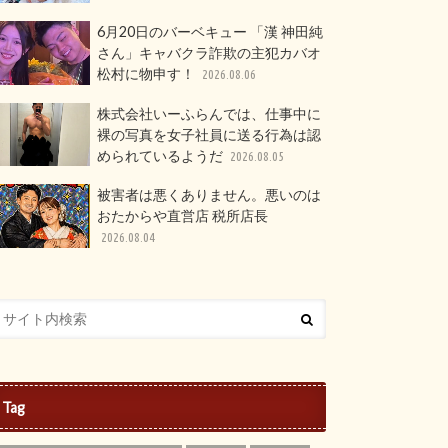
6月20日のバーベキュー 「漢 神田純
さん」キャバクラ詐欺の主犯カバオ
松村に物申す！
2026.08.06
株式会社いーふらんでは、仕事中に
裸の写真を女子社員に送る行為は認
められているようだ
2026.08.05
被害者は悪くありません。悪いのは
おたからや直営店 税所店長
2026.08.04
Tag