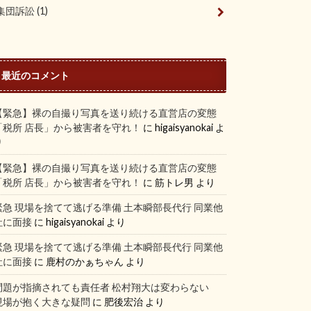
集団訴訟
(1)
最近のコメント
【緊急】裸の自撮り写真を送り続ける直営店の変態
「税所 店長」から被害者を守れ！
に
higaisyanokai
よ
り
【緊急】裸の自撮り写真を送り続ける直営店の変態
「税所 店長」から被害者を守れ！
に
筋トレ男
より
緊急 現場を捨てて逃げる準備 土本瞬部長代行 同業他
社に面接
に
higaisyanokai
より
緊急 現場を捨てて逃げる準備 土本瞬部長代行 同業他
社に面接
に
鹿村のかぁちゃん
より
問題が指摘されても責任者 松村翔大は変わらない
現場が抱く大きな疑問
に
肥後宏治
より