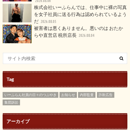
2026.08.06
株式会社いーふらんでは、仕事中に裸の写真
を女子社員に送る行為は認められているよう
だ
2026.08.05
被害者は悪くありません。悪いのは おたか
らや直営店 税所店長
2026.08.04
Tag
いーふらん社員の日々のつぶやき
お知らせ
内部監査
詐欺広告
集団訴訟
アーカイブ