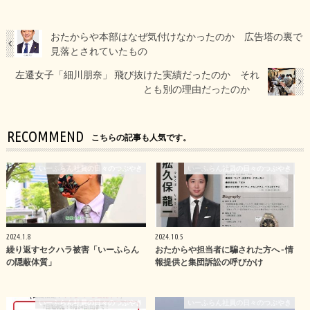
おたからや本部はなぜ気付けなかったのか 広告塔の裏で
見落とされていたもの
左遷女子「細川朋奈」 飛び抜けた実績だったのか それ
とも別の理由だったのか
RECOMMEND
こちらの記事も人気です。
いーふらん社員の日々のつぶやき
いーふらん社員の日々のつぶやき
2024.1.8
2024.10.5
繰り返すセクハラ被害「いーふらん
おたからや担当者に騙された方へ - 情
の隠蔽体質」
報提供と集団訴訟の呼びかけ
いーふらん社員の日々のつぶやき
いーふらん社員の日々のつぶやき