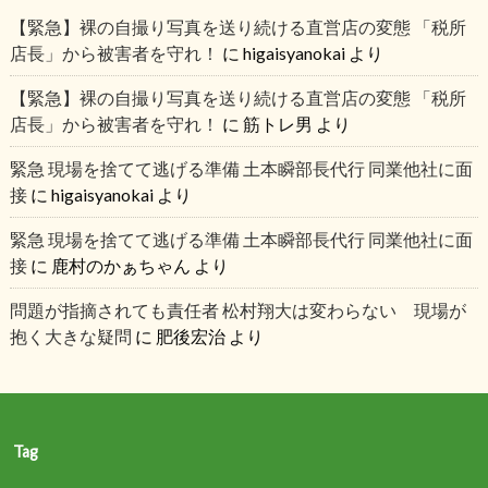
【緊急】裸の自撮り写真を送り続ける直営店の変態 「税所
店長」から被害者を守れ！
に
higaisyanokai
より
【緊急】裸の自撮り写真を送り続ける直営店の変態 「税所
店長」から被害者を守れ！
に
筋トレ男
より
緊急 現場を捨てて逃げる準備 土本瞬部長代行 同業他社に面
接
に
higaisyanokai
より
緊急 現場を捨てて逃げる準備 土本瞬部長代行 同業他社に面
接
に
鹿村のかぁちゃん
より
問題が指摘されても責任者 松村翔大は変わらない 現場が
抱く大きな疑問
に
肥後宏治
より
Tag