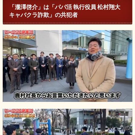
「瀧澤啓介」は「パパ活 執行役員 松村翔大
キャバクラ詐欺」の共犯者