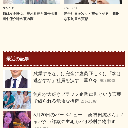
2025.1.30
2024.12.17
類は友を呼ぶ、鹿村社長と密告出世
若手社員を次々と辞めさせる、危険
田中僚介味の裏の顔
な誓約書の実態
最近の記事
残業するな、は完全に虚偽 正しくは「客は
逃がすな」社員を潰す二重命令
2026.08.08
無能が大好きブラック企業 出世という言葉
で縛られる危険な構造
2026.08.07
6月20日のバーベキュー 「漢 神田純さん」キ
ャバクラ詐欺の主犯カバオ松村に物申す！