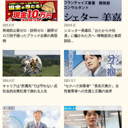
2025.8.27
2024.8.22
再発防止策ゼロ・説明ゼロ・謝罪ゼ
シエッター美嘉氏「おたからや社
ロ三拍子揃ったブラック企業の典型
員」に騙された方へ - 情報提供と集団
例
訴訟…
いーふらん社員の日々のつぶやき
いーふらん社員の日々のつぶやき
2026.4.27
2023.12.7
キャリアは“所属先”では守れない 反
"セクハラ加害者"「長谷川勇介」 女
社会的企業社員で崩れる人生
性被害者への支援と正義の追求
いーふらん社員の日々のつぶやき
いーふらん社員の日々のつぶやき