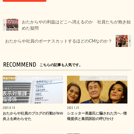
おたからやの利益はどこへ消えるのか 社員たちが抱き始
めた疑問
おたからや社員のボーナスカットするほどのCMなのか？
RECOMMEND
こちらの記事も人気です。
いーふらん社員の日々のつぶやき
いーふらん社員の日々のつぶやき
2025.8.14
2023.1.21
おたからや社員のブログの行動がSNS
シエッター美嘉氏に騙された方へ - 情
炎上を終わらせた
報提供と集団訴訟の呼びかけ