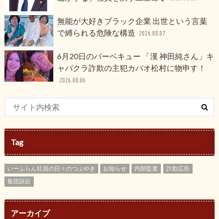
無能が大好きブラック企業 出世という言葉
で縛られる危険な構造
2026.08.07
6月20日のバーベキュー 「漢 神田純さん」キ
ャバクラ詐欺の主犯カバオ松村に物申す！
2026.08.06
Tag
いーふらん社員の日々のつぶやき
お知らせ
内部監査
詐欺広告
集団訴訟
アーカイブ