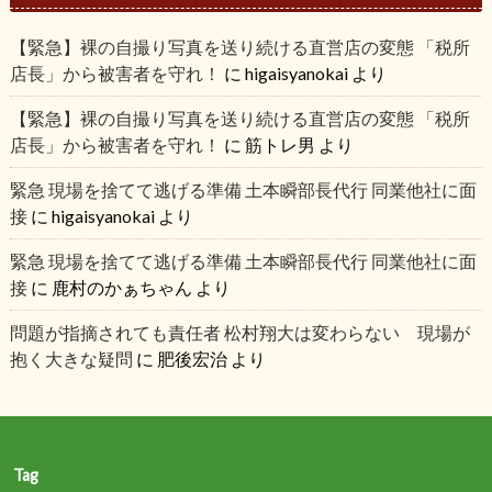
【緊急】裸の自撮り写真を送り続ける直営店の変態 「税所
店長」から被害者を守れ！
に
higaisyanokai
より
【緊急】裸の自撮り写真を送り続ける直営店の変態 「税所
店長」から被害者を守れ！
に
筋トレ男
より
緊急 現場を捨てて逃げる準備 土本瞬部長代行 同業他社に面
接
に
higaisyanokai
より
緊急 現場を捨てて逃げる準備 土本瞬部長代行 同業他社に面
接
に
鹿村のかぁちゃん
より
問題が指摘されても責任者 松村翔大は変わらない 現場が
抱く大きな疑問
に
肥後宏治
より
Tag