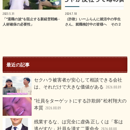
2023.5.31
2024.7.18
「"退職の波"を阻止する新経営戦略 -
（詐欺）いーふらんに就活中の学生
人材確保の必要性」
さん、就職検討中の皆様へ その２
最近の記事
セクハラ被害者が安心して相談できる会社
は、それだけで大きな価値がある
2026.08.09
“社員をターゲットにする詐欺師” 松村翔大の
本質
2026.08.09
残業するな、は完全に虚偽 正しくは「客は
逃がすな」社員を潰す二重命令
2026.08.08