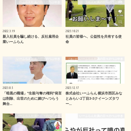
いーふらん社員の日々のつぶやき
いーふらん社員の日々のつぶやき
2022.3.19
2023.10.21
新入社員を騙し続ける、反社雇用企
社員の皆様へ、公益性を共有する使
業いーふらん
命
いーふらん社員の日々のつぶやき
いーふらん社員の日々のつぶやき
2023.8.5
2023.12.17
「暗黒の職場」"生殺与奪の権利"発言
株式会社いーふらん 横浜市西区みな
は削除、出世のために媚びへつらう
とみらい 2丁目3-3クイーンズタワ
舞台…
ー…
いーふらん社員の日々のつぶやき
いーふらん社員の日々のつぶやき