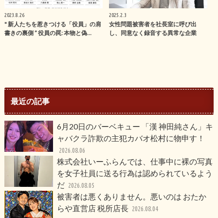
2023.8.26
2025.2.3
" 新人たちを惹きつける「役員」の肩
女性問題被害者を社長室に呼び出
書きの裏側 ” 役員の罠: 本物と偽…
し、同意なく録音する異常な企業
最近の記事
6月20日のバーベキュー 「漢 神田純さん」キ
ャバクラ詐欺の主犯カバオ松村に物申す！
2026.08.06
株式会社いーふらんでは、仕事中に裸の写真
を女子社員に送る行為は認められているよう
だ
2026.08.05
被害者は悪くありません。悪いのは おたか
らや直営店 税所店長
2026.08.04