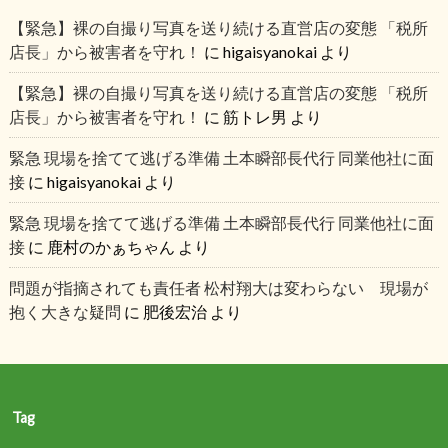
【緊急】裸の自撮り写真を送り続ける直営店の変態 「税所
店長」から被害者を守れ！
に
higaisyanokai
より
【緊急】裸の自撮り写真を送り続ける直営店の変態 「税所
店長」から被害者を守れ！
に
筋トレ男
より
緊急 現場を捨てて逃げる準備 土本瞬部長代行 同業他社に面
接
に
higaisyanokai
より
緊急 現場を捨てて逃げる準備 土本瞬部長代行 同業他社に面
接
に
鹿村のかぁちゃん
より
問題が指摘されても責任者 松村翔大は変わらない 現場が
抱く大きな疑問
に
肥後宏治
より
Tag