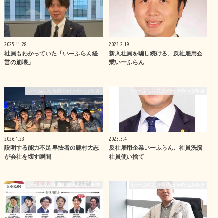
2025.11.28
2023.2.19
社員もわかっていた「いーふらん経
新入社員を騙し続ける、反社雇用企
営の崩壊」
業いーふらん
いーふらん社員の日々のつぶやき
いーふらん社員の日々のつぶやき
2026.1.23
2023.3.4
説明する能力不足 卑怯者の鹿村大志
反社雇用企業いーふらん、社員洗脳
が会社を壊す瞬間
社員使い捨て
いーふらん社員の日々のつぶやき
いーふらん社員の日々のつぶやき