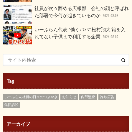
社員が次々辞める広報部 会社の顔と呼ばれ
た部署で今何が起きているのか
2026.08.03
いーふらん代表 “働くパパ” 松村翔大 籍を入
れてない子供まで利用する企業
2026.08.02
Tag
いーふらん社員の日々のつぶやき
お知らせ
内部監査
詐欺広告
集団訴訟
アーカイブ