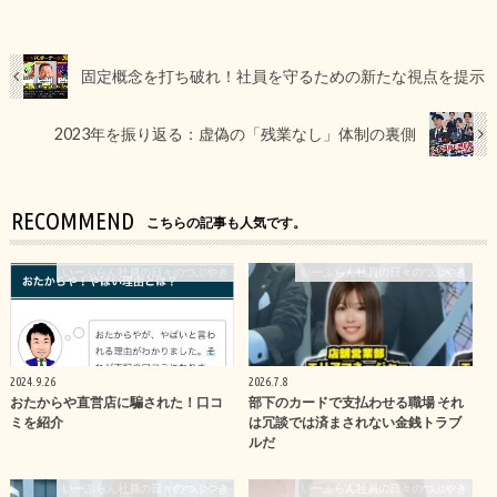
固定概念を打ち破れ！社員を守るための新たな視点を提示
2023年を振り返る：虚偽の「残業なし」体制の裏側
RECOMMEND
こちらの記事も人気です。
いーふらん社員の日々のつぶやき
いーふらん社員の日々のつぶやき
2024.9.26
2026.7.8
おたからや直営店に騙された！口コ
部下のカードで支払わせる職場 それ
ミを紹介
は冗談では済まされない金銭トラブ
ルだ
いーふらん社員の日々のつぶやき
いーふらん社員の日々のつぶやき