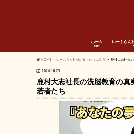
ホーム
いーふらん
HOME
HOME
いーふらん社員の日々のつぶやき
鹿村大志社長の
2024.10.23
鹿村大志社長の洗脳教育の真
若者たち