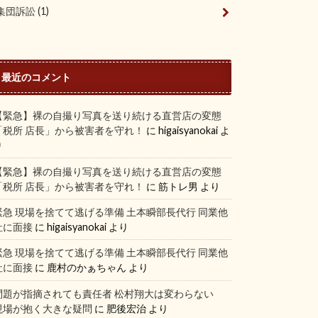
集団訴訟
(1)
最近のコメント
【緊急】裸の自撮り写真を送り続ける直営店の変態
「税所 店長」から被害者を守れ！
に
higaisyanokai
よ
り
【緊急】裸の自撮り写真を送り続ける直営店の変態
「税所 店長」から被害者を守れ！
に
筋トレ男
より
緊急 現場を捨てて逃げる準備 土本瞬部長代行 同業他
社に面接
に
higaisyanokai
より
緊急 現場を捨てて逃げる準備 土本瞬部長代行 同業他
社に面接
に
鹿村のかぁちゃん
より
問題が指摘されても責任者 松村翔大は変わらない
現場が抱く大きな疑問
に
肥後宏治
より