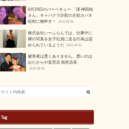
6月20日のバーベキュー 「漢 神田純
さん」キャバクラ詐欺の主犯カバオ
松村に物申す！
2026.08.06
株式会社いーふらんでは、仕事中に
裸の写真を女子社員に送る行為は認
められているようだ
2026.08.05
被害者は悪くありません。悪いのは
おたからや直営店 税所店長
2026.08.04
Tag