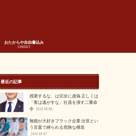
おたからや自由書込み
CONTACT
最近の記事
残業するな、は完全に虚偽 正しくは
「客は逃がすな」社員を潰す二重命
令
2026.08.08
無能が大好きブラック企業 出世とい
う言葉で縛られる危険な構造
2026.08.07