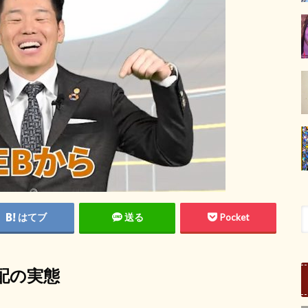
はてブ
送る
Pocket
配の実態