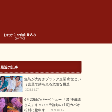
おたからや自由書込み
CONTACT
最近の記事
無能が大好きブラック企業 出世とい
う言葉で縛られる危険な構造
2026.08.07
6月20日のバーベキュー 「漢 神田純
さん」キャバクラ詐欺の主犯カバオ
松村に物申す！
2026.08.06