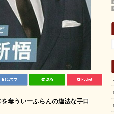
はてブ
送る
Pocket
未来を奪ういーふらんの違法な手口