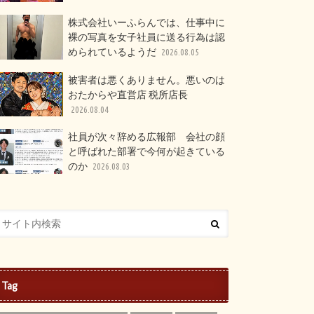
株式会社いーふらんでは、仕事中に
裸の写真を女子社員に送る行為は認
められているようだ
2026.08.05
被害者は悪くありません。悪いのは
おたからや直営店 税所店長
2026.08.04
社員が次々辞める広報部 会社の顔
と呼ばれた部署で今何が起きている
のか
2026.08.03
Tag