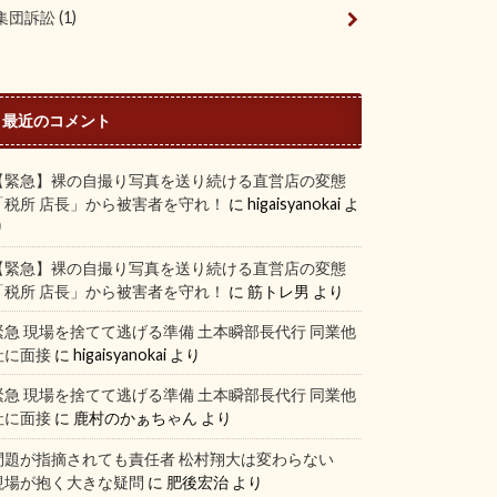
集団訴訟
(1)
最近のコメント
【緊急】裸の自撮り写真を送り続ける直営店の変態
「税所 店長」から被害者を守れ！
に
higaisyanokai
よ
り
【緊急】裸の自撮り写真を送り続ける直営店の変態
「税所 店長」から被害者を守れ！
に
筋トレ男
より
緊急 現場を捨てて逃げる準備 土本瞬部長代行 同業他
社に面接
に
higaisyanokai
より
緊急 現場を捨てて逃げる準備 土本瞬部長代行 同業他
社に面接
に
鹿村のかぁちゃん
より
問題が指摘されても責任者 松村翔大は変わらない
現場が抱く大きな疑問
に
肥後宏治
より