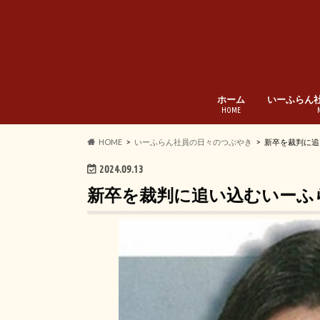
ホーム
いーふらん
HOME
HOME
いーふらん社員の日々のつぶやき
新卒を裁判に追
2024.09.13
新卒を裁判に追い込むいーふ