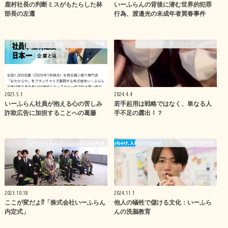
鹿村社長の判断ミスがもたらした林
いーふらんの背後に潜む世界的犯罪
部長の左遷
行為、渡邉光の未成年者買春事件
いーふらん社員の日々のつぶやき
いーふらん社員の日々のつぶやき
2025.5.1
2024.4.4
いーふらん社員が抱える心の苦しみ
若手起用は戦略ではなく、単なる人
詐欺広告に加担することへの葛藤
手不足の露出！？
いーふらん社員の日々のつぶやき
いーふらん社員の日々のつぶやき
2023.10.18
2024.11.1
ここが変だよ⁉︎「株式会社いーふらん
他人の犠牲で儲ける文化：いーふら
内定式」
んの洗脳教育