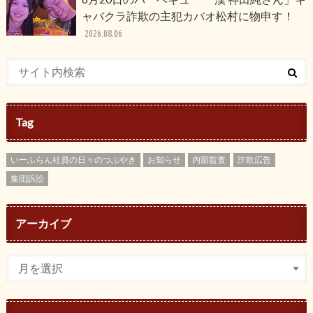
ャバクラ詐欺の主犯カバオ松村に物申す！
2026.08.06
Tag
いーふらん社員の日々のつぶやき
お知らせ
内部監査
詐欺広告
集団訴訟
アーカイブ