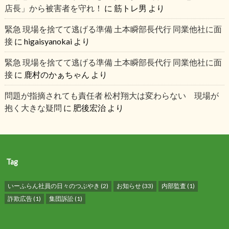
店長」から被害者を守れ！
に
筋トレ男
より
緊急 現場を捨てて逃げる準備 土本瞬部長代行 同業他社に面
接
に
higaisyanokai
より
緊急 現場を捨てて逃げる準備 土本瞬部長代行 同業他社に面
接
に
鹿村のかぁちゃん
より
問題が指摘されても責任者 松村翔大は変わらない 現場が
抱く大きな疑問
に
肥後宏治
より
Tag
いーふらん社員の日々のつぶやき
(2)
お知らせ
(33)
内部監査
(1)
詐欺広告
(1)
集団訴訟
(1)