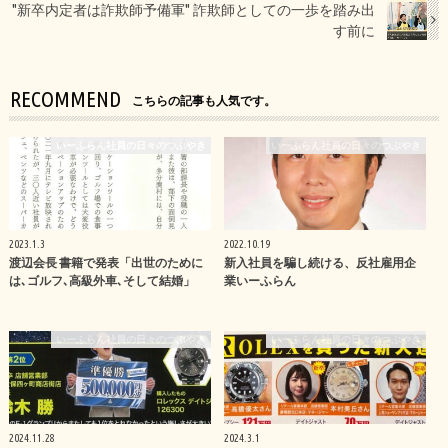
"新卒内定者は詐欺師予備軍" 詐欺師としての一歩を踏み出
す前に
RECOMMEND
こちらの記事も人気です。
いーふらん社員の日々のつぶやき
いーふらん社員の日々のつぶやき
2023.1.3
2022.10.19
渡辺会長 書籍で発表「出世のために
新入社員を騙し続ける、反社雇用企
は､ゴルフ､高級外車､そして結婚」
業いーふらん
いーふらん社員の日々のつぶやき
いーふらん社員の日々のつぶやき
2024.11.28
2024.3.1