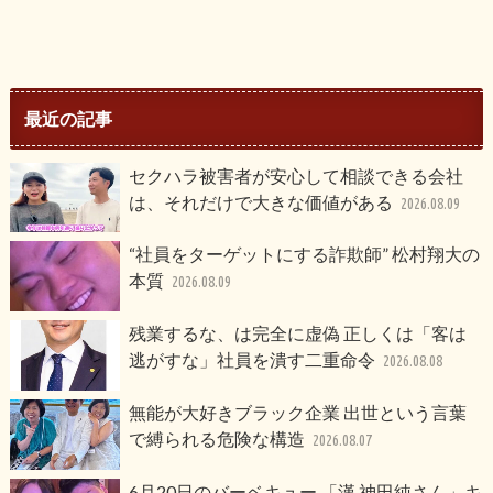
最近の記事
セクハラ被害者が安心して相談できる会社
は、それだけで大きな価値がある
2026.08.09
“社員をターゲットにする詐欺師” 松村翔大の
本質
2026.08.09
残業するな、は完全に虚偽 正しくは「客は
逃がすな」社員を潰す二重命令
2026.08.08
無能が大好きブラック企業 出世という言葉
で縛られる危険な構造
2026.08.07
6月20日のバーベキュー 「漢 神田純さん」キ