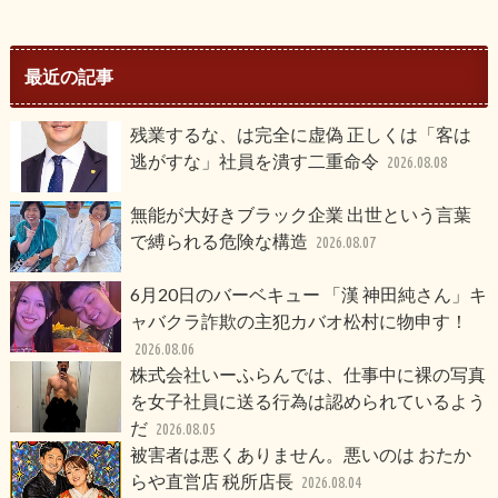
最近の記事
残業するな、は完全に虚偽 正しくは「客は
逃がすな」社員を潰す二重命令
2026.08.08
無能が大好きブラック企業 出世という言葉
で縛られる危険な構造
2026.08.07
6月20日のバーベキュー 「漢 神田純さん」キ
ャバクラ詐欺の主犯カバオ松村に物申す！
2026.08.06
株式会社いーふらんでは、仕事中に裸の写真
を女子社員に送る行為は認められているよう
だ
2026.08.05
被害者は悪くありません。悪いのは おたか
らや直営店 税所店長
2026.08.04