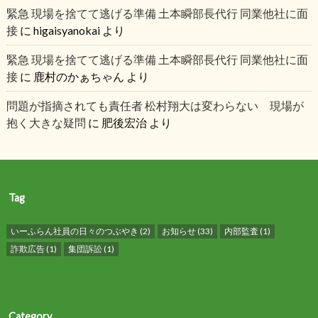
緊急 現場を捨てて逃げる準備 土本瞬部長代行 同業他社に面
接
に
higaisyanokai
より
緊急 現場を捨てて逃げる準備 土本瞬部長代行 同業他社に面
接
に
鹿村のかぁちゃん
より
問題が指摘されても責任者 松村翔大は変わらない 現場が
抱く大きな疑問
に
肥後宏治
より
Tag
いーふらん社員の日々のつぶやき
(2)
お知らせ
(33)
内部監査
(1)
詐欺広告
(1)
集団訴訟
(1)
Category