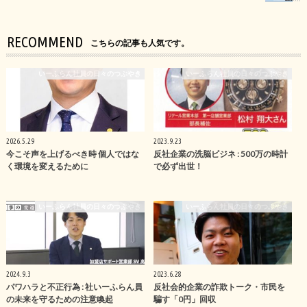
RECOMMEND
こちらの記事も人気です。
いーふらん社員の日々のつぶやき
いーふらん社員の日々のつぶやき
2026.5.29
2023.9.23
今こそ声を上げるべき時 個人ではな
反社企業の洗脳ビジネ : 500万の時計
く環境を変えるために
で必ず出世！
いーふらん社員の日々のつぶやき
いーふらん社員の日々のつぶやき
2024.9.3
2023.6.28
パワハラと不正行為 : 社いーふらん員
反社会的企業の詐欺トーク・市民を
の未来を守るための注意喚起
騙す「0円」回収