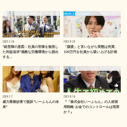
いーふらん社員の日々のつぶやき
いーふらん社員の日々のつぶやき
2023.5.26
2025.8.24
"経営陣の意図：社員の苦痛を無視し
「譲渡」と言いながら実態は売買、
た利益追求"過酷な労働環境から脱出
100万円を社員から吸い上げる計画
する…
いーふらん社員の日々のつぶやき
いーふらん社員の日々のつぶやき
2024.1.7
2023.8.16
威力業務妨害で提訴 "いーふらんの未
『「株式会社いーふらん」の人材採
来"
用戦略: お金でのコントロールは現実
か？』