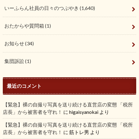
いーふらん社員の日々のつぶやき
(1,640)
おたからや質問箱
(1)
お知らせ
(34)
集団訴訟
(1)
最近のコメント
【緊急】裸の自撮り写真を送り続ける直営店の変態 「税所
店長」から被害者を守れ！
に
higaisyanokai
より
【緊急】裸の自撮り写真を送り続ける直営店の変態 「税所
店長」から被害者を守れ！
に
筋トレ男
より