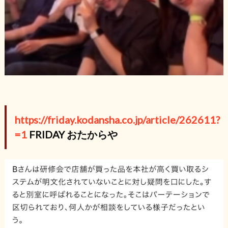
https://friday.kodansha.co.jp/article/262611?
=1
FRIDAY おたからや