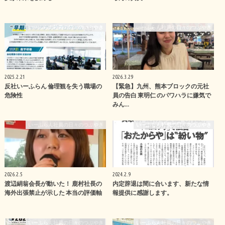
いーふらん社員の日々のつぶやき
いーふらん社員の日々のつぶやき
2025.2.21
2026.3.29
反社いーふらん 倫理観を失う職場の
【緊急】九州、熊本ブロックの元社
危険性
員の告白 東明仁 のパワハラに嫌気で
みん…
いーふらん社員の日々のつぶやき
いーふらん社員の日々のつぶやき
2026.2.5
2024.2.9
渡辺絹翁会長が動いた！ 鹿村社長の
内定辞退は間に合います、新たな情
海外出張禁止が示した 本当の評価軸
報提供に感謝します。
いーふらん社員の日々のつぶやき
いーふらん社員の日々のつぶやき