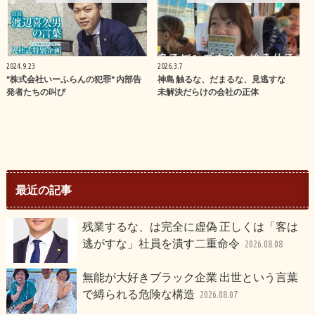
2024.9.23
2026.3.7
"株式会社いーふらんの犯罪" 内部告
神島 触るな、だまるな、見逃すな
発者たちの叫び
未解決だらけの会社の正体
最近の記事
残業するな、は完全に虚偽 正しくは「客は
逃がすな」社員を潰す二重命令
2026.08.08
無能が大好きブラック企業 出世という言葉
で縛られる危険な構造
2026.08.07