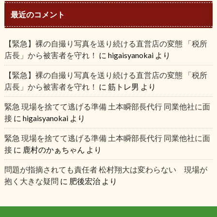
最近のコメント
【緊急】裸の自撮り写真を送り続ける直営店の変態 「税所
店長」から被害者を守れ！
に
higaisyanokai
より
【緊急】裸の自撮り写真を送り続ける直営店の変態 「税所
店長」から被害者を守れ！
に
筋トレ男
より
緊急 現場を捨てて逃げる準備 土本瞬部長代行 同業他社に面
接
に
higaisyanokai
より
緊急 現場を捨てて逃げる準備 土本瞬部長代行 同業他社に面
接
に
鹿村のかぁちゃん
より
問題が指摘されても責任者 松村翔大は変わらない 現場が
抱く大きな疑問
に
肥後宏治
より