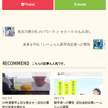
Pocket
feedly
長谷川勇介氏 のパワハラ と セクハラ のもみ消し
未来を守れ！いーふらん新卒内定者への警告
RECOMMEND
こちらの記事も人気です。
いーふらん社員の日々のつぶやき
いーふらん社員の日々のつぶやき
2023.9.25
2024.1.10
24年度新卒よ目を覚ませ！反社の選
新卒者への警告 - 反社会的企業いーふ
択が未来を狭める
らんの真実