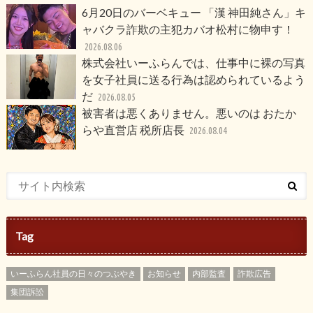
6月20日のバーベキュー 「漢 神田純さん」キ
ャバクラ詐欺の主犯カバオ松村に物申す！
2026.08.06
株式会社いーふらんでは、仕事中に裸の写真
を女子社員に送る行為は認められているよう
だ
2026.08.05
被害者は悪くありません。悪いのは おたか
らや直営店 税所店長
2026.08.04
Tag
いーふらん社員の日々のつぶやき
お知らせ
内部監査
詐欺広告
集団訴訟