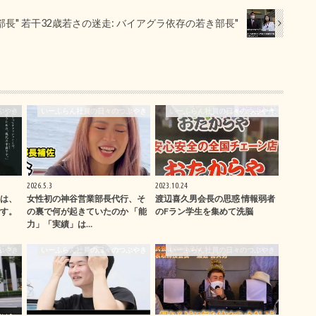
部長" 若干32歳若さの迷走: バイアグラ依存の若き部長"
ぶやき
いーふらん社員の日々のつぶやき
いーふらん社員の日々のつぶやき
2026.5.3
2023.10.24
は、
女性初の神谷営業部長代行、そ
渡辺喜久男会長の思惑 情報弱者
す。
の裏で何が起きていたのか 「能
のFラン学生を集めて洗脳
力」「実績」は…
ぶやき
いーふらん社員の日々のつぶやき
いーふらん社員の日々のつぶやき