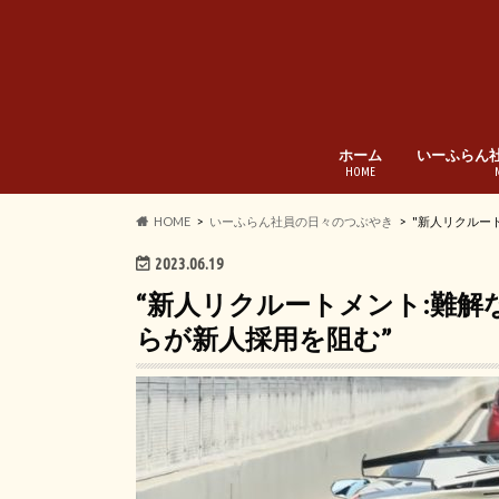
ホーム
いーふらん
HOME
HOME
いーふらん社員の日々のつぶやき
"新人リクルー
2023.06.19
“新人リクルートメント:難解
らが新人採用を阻む”