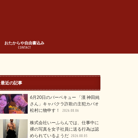
おたからや自由書込み
CONTACT
最近の記事
6月20日のバーベキュー 「漢 神田純
さん」キャバクラ詐欺の主犯カバオ
松村に物申す！
2026.08.06
株式会社いーふらんでは、仕事中に
裸の写真を女子社員に送る行為は認
められているようだ
2026.08.05