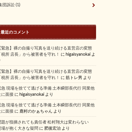
集団訴訟
(1)
最近のコメント
【緊急】裸の自撮り写真を送り続ける直営店の変態
「税所 店長」から被害者を守れ！
に
higaisyanokai
よ
り
【緊急】裸の自撮り写真を送り続ける直営店の変態
「税所 店長」から被害者を守れ！
に
筋トレ男
より
緊急 現場を捨てて逃げる準備 土本瞬部長代行 同業他
社に面接
に
higaisyanokai
より
緊急 現場を捨てて逃げる準備 土本瞬部長代行 同業他
社に面接
に
鹿村のかぁちゃん
より
問題が指摘されても責任者 松村翔大は変わらない
現場が抱く大きな疑問
に
肥後宏治
より