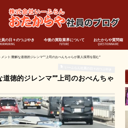
社員の日々のつぶやき
今後の買取業界について
おたからや質問箱
MURMURING
FUTURE
QUESTIONNAIRE
トメント:難解な道徳的ジレンマ""上司のおべんちゃらが新人採用を阻む"
いーふらん社員の日々のつぶやき
な道徳的ジレンマ””上司のおべんちゃ