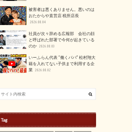
被害者は悪くありません。悪いのは
おたからや直営店 税所店長
2026.08.04
社員が次々辞める広報部 会社の顔
と呼ばれた部署で今何が起きている
のか
2026.08.03
いーふらん代表 “働くパパ” 松村翔大
籍を入れてない子供まで利用する企
業
2026.08.02
Tag