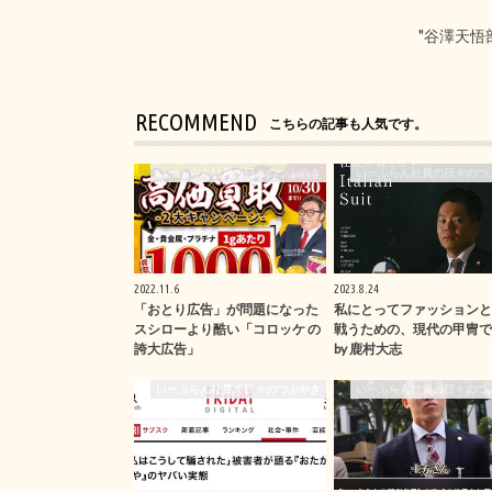
"谷澤天悟
RECOMMEND
こちらの記事も人気です。
いーふらん社員の日々のつぶやき
いーふらん社員の日々のつ
2022.11.6
2023.8.24
「おとり広告」が問題になった
私にとってファッションと
スシローより酷い「コロッケ の
戦うための、現代の甲冑で
誇大広告」
by 鹿村大志
いーふらん社員の日々のつぶやき
いーふらん社員の日々のつ