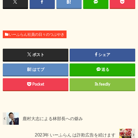
いーふらん社員の日々のつぶやき
ポスト
シェア
はてブ
送る
Pocket
feedly
鹿村大志による林部長への僻み
2023年 いーふらん は詐欺広告を続けます