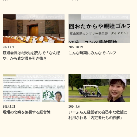
いーふらん社員の日々のつぶやき
いーふらん社員の日々のつぶやき
2023.4.9
2022.10.19
渡辺会長は2歩先を読んで「なんぼ
こんな時期にみんなでゴルフ
や」から査定員を引き抜き
いーふらん社員の日々のつぶやき
いーふらん社員の日々のつぶやき
2025.1.21
2024.3.6
現場の悲鳴を無視する経営陣
いーふらん経営者の自己中な欲望に
利用される「内定者たちの誤解」