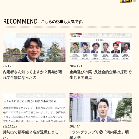
RECOMMEND
こちらの記事も人気です。
いーふらん社員の日々のつぶやき
いーふらん社員の日々のつぶやき
2023.2.13
2024.1.21
内定者さん知ってますか？賞与が遅
企業選びの罠 : 反社会的企業の採用で
れて半額になったの
生じる問題点
いーふらん社員の日々のつぶやき
いーふらん社員の日々のつぶやき
2022.12.25
2023.4.1
賞与出て新卒組２名が退職しまし
Fラン-グランプリ②「河内颯太」明
た。
星大学