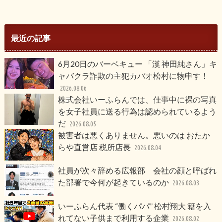
最近の記事
6月20日のバーベキュー 「漢 神田純さん」キ
ャバクラ詐欺の主犯カバオ松村に物申す！
2026.08.06
株式会社いーふらんでは、仕事中に裸の写真
を女子社員に送る行為は認められているよう
だ
2026.08.05
被害者は悪くありません。悪いのは おたか
らや直営店 税所店長
2026.08.04
社員が次々辞める広報部 会社の顔と呼ばれ
た部署で今何が起きているのか
2026.08.03
いーふらん代表 “働くパパ” 松村翔大 籍を入
れてない子供まで利用する企業
2026.08.02