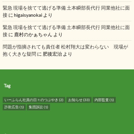
緊急 現場を捨てて逃げる準備 土本瞬部長代行 同業他社に面
接
に
higaisyanokai
より
緊急 現場を捨てて逃げる準備 土本瞬部長代行 同業他社に面
接
に
鹿村のかぁちゃん
より
問題が指摘されても責任者 松村翔大は変わらない 現場が
抱く大きな疑問
に
肥後宏治
より
Tag
いーふらん社員の日々のつぶやき
(2)
お知らせ
(33)
内部監査
(1)
詐欺広告
(1)
集団訴訟
(1)