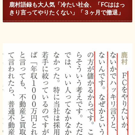
鹿村語録も大人気「冷たい社会、「FCははっ
きり言ってやりたくない」「３ヶ月で撤退」