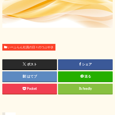
いーふらん社員の日々のつぶやき
ポスト
シェア
はてブ
送る
Pocket
feedly