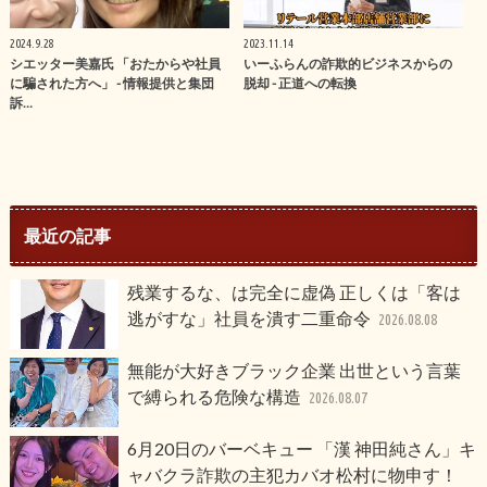
2024.9.28
2023.11.14
シエッター美嘉氏 「おたからや社員
いーふらんの詐欺的ビジネスからの
に騙された方へ」 - 情報提供と集団
脱却 - 正道への転換
訴…
最近の記事
残業するな、は完全に虚偽 正しくは「客は
逃がすな」社員を潰す二重命令
2026.08.08
無能が大好きブラック企業 出世という言葉
で縛られる危険な構造
2026.08.07
6月20日のバーベキュー 「漢 神田純さん」キ
ャバクラ詐欺の主犯カバオ松村に物申す！