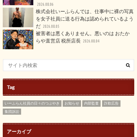
2026.08.06
株式会社いーふらんでは、仕事中に裸の写真
を女子社員に送る行為は認められているよう
だ
2026.08.05
被害者は悪くありません。悪いのは おたか
らや直営店 税所店長
2026.08.04
Tag
いーふらん社員の日々のつぶやき
お知らせ
内部監査
詐欺広告
集団訴訟
アーカイブ