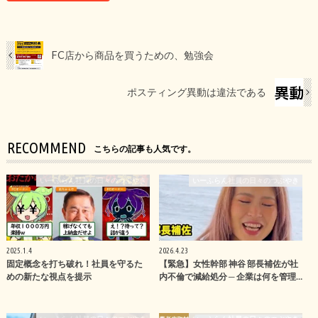
FC店から商品を買うための、勉強会
ポスティング異動は違法である
RECOMMEND
こちらの記事も人気です。
いーふらん社員の日々のつぶやき
いーふらん社員の日々のつぶやき
2025.1.4
2026.4.23
固定概念を打ち破れ！社員を守るた
【緊急】女性幹部 神谷 部長補佐が社
めの新たな視点を提示
内不倫で減給処分 ─ 企業は何を管理…