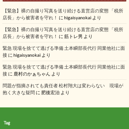
【緊急】裸の自撮り写真を送り続ける直営店の変態 「税所
店長」から被害者を守れ！
に
higaisyanokai
より
【緊急】裸の自撮り写真を送り続ける直営店の変態 「税所
店長」から被害者を守れ！
に
筋トレ男
より
緊急 現場を捨てて逃げる準備 土本瞬部長代行 同業他社に面
接
に
higaisyanokai
より
緊急 現場を捨てて逃げる準備 土本瞬部長代行 同業他社に面
接
に
鹿村のかぁちゃん
より
問題が指摘されても責任者 松村翔大は変わらない 現場が
抱く大きな疑問
に
肥後宏治
より
Tag