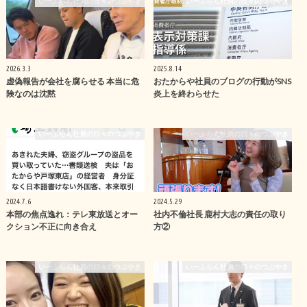
いーふらん社員の日々のつぶやき
いーふらん社員の日々のつぶやき
2026.3.3
2025.8.14
虚偽報告が会社を腐らせる 本当に危
おたからや社員のブログの行動がSNS
険なのは沈黙
炎上を終わらせた
いーふらん社員の日々のつぶやき
いーふらん社員の日々のつぶやき
2024.7.6
2024.5.29
本部の焦点逸れ：テレ東放送とオー
社内不倫社長 鹿村大志の責任の取り
クション不正に向き合え
方②
いーふらん社員の日々のつぶやき
いーふらん社員の日々のつぶやき