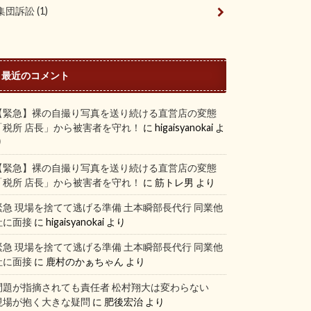
集団訴訟
(1)
最近のコメント
【緊急】裸の自撮り写真を送り続ける直営店の変態
「税所 店長」から被害者を守れ！
に
higaisyanokai
よ
り
【緊急】裸の自撮り写真を送り続ける直営店の変態
「税所 店長」から被害者を守れ！
に
筋トレ男
より
緊急 現場を捨てて逃げる準備 土本瞬部長代行 同業他
社に面接
に
higaisyanokai
より
緊急 現場を捨てて逃げる準備 土本瞬部長代行 同業他
社に面接
に
鹿村のかぁちゃん
より
問題が指摘されても責任者 松村翔大は変わらない
現場が抱く大きな疑問
に
肥後宏治
より