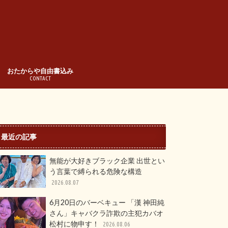
おたからや自由書込み
CONTACT
最近の記事
無能が大好きブラック企業 出世とい
う言葉で縛られる危険な構造
2026.08.07
6月20日のバーベキュー 「漢 神田純
さん」キャバクラ詐欺の主犯カバオ
松村に物申す！
2026.08.06