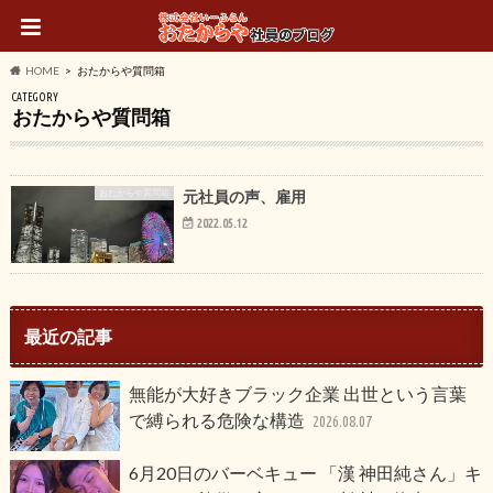
HOME
おたからや質問箱
CATEGORY
おたからや質問箱
おたからや質問箱
元社員の声、雇用
2022.05.12
最近の記事
無能が大好きブラック企業 出世という言葉
で縛られる危険な構造
2026.08.07
6月20日のバーベキュー 「漢 神田純さん」キ