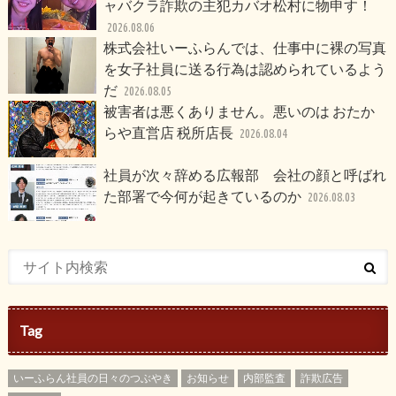
ャバクラ詐欺の主犯カバオ松村に物申す！
2026.08.06
株式会社いーふらんでは、仕事中に裸の写真
を女子社員に送る行為は認められているよう
だ
2026.08.05
被害者は悪くありません。悪いのは おたか
らや直営店 税所店長
2026.08.04
社員が次々辞める広報部 会社の顔と呼ばれ
た部署で今何が起きているのか
2026.08.03
Tag
いーふらん社員の日々のつぶやき
お知らせ
内部監査
詐欺広告