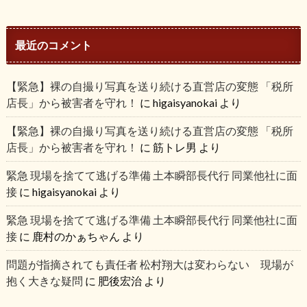
最近のコメント
【緊急】裸の自撮り写真を送り続ける直営店の変態 「税所
店長」から被害者を守れ！
に
higaisyanokai
より
【緊急】裸の自撮り写真を送り続ける直営店の変態 「税所
店長」から被害者を守れ！
に
筋トレ男
より
緊急 現場を捨てて逃げる準備 土本瞬部長代行 同業他社に面
接
に
higaisyanokai
より
緊急 現場を捨てて逃げる準備 土本瞬部長代行 同業他社に面
接
に
鹿村のかぁちゃん
より
問題が指摘されても責任者 松村翔大は変わらない 現場が
抱く大きな疑問
に
肥後宏治
より