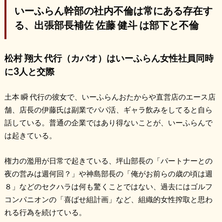
いーふらん幹部の社内不倫は常にある存在す
る、出張部長補佐 佐藤 健斗 は部下と不倫
松村 翔大 代行（カバオ）はいーふらん女性社員同時
に3人と交際
土本 瞬 代行の彼女で、いーふらんおたからや直営店のエース店
舗、店長の伊藤氏は副業でパパ活、ギャラ飲みをしてると自ら
話している。普通の企業ではあり得ないことが、いーふらんで
は起きている。
権力の濫用が日常で起きている、坪山部長の「パートナーとの
夜の営みは週何回？」や神島部長の「俺がお前らの歳の頃は週
８」などのセクハラは何も驚くことではない、過去にはゴルフ
コンパニオンの「喜ばせ組計画」など、組織的女性搾取と思わ
れる行為を続けている。