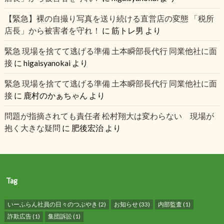
【緊急】裸の自撮り写真を送り続ける直営店の変態 「税所
店長」から被害者を守れ！
に
筋トレ男
より
緊急 現場を捨てて逃げる準備 土本瞬部長代行 同業他社に面
接
に
higaisyanokai
より
緊急 現場を捨てて逃げる準備 土本瞬部長代行 同業他社に面
接
に
鹿村のかぁちゃん
より
問題が指摘されても責任者 松村翔大は変わらない 現場が
抱く大きな疑問
に
肥後宏治
より
Tag
いーふらん社員の日々のつぶやき
(2)
お知らせ
(33)
内部監査
(1)
詐欺広告
(1)
集団訴訟
(1)