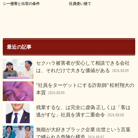
シー侵害と出世の条件
社員使い捨て
最近の記事
セクハラ被害者が安心して相談できる会社
は、それだけで大きな価値がある
2026.08.09
“社員をターゲットにする詐欺師” 松村翔大の
本質
2026.08.09
残業するな、は完全に虚偽 正しくは「客は
逃がすな」社員を潰す二重命令
2026.08.08
無能が大好きブラック企業 出世という言葉
で縛られる危険な構造
2026.08.07