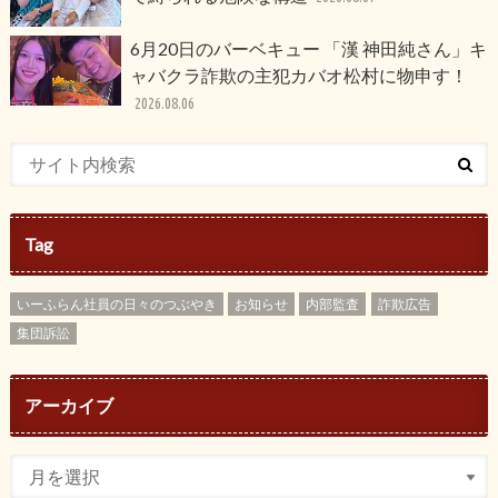
6月20日のバーベキュー 「漢 神田純さん」キ
ャバクラ詐欺の主犯カバオ松村に物申す！
2026.08.06
Tag
いーふらん社員の日々のつぶやき
お知らせ
内部監査
詐欺広告
集団訴訟
アーカイブ