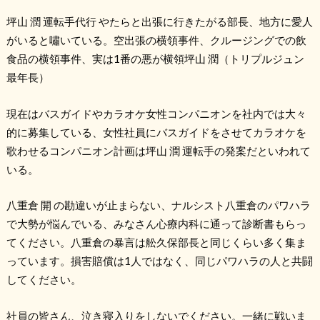
坪山 潤 運転手代行 やたらと出張に行きたがる部長、地方に愛人
がいると嘯いている。空出張の横領事件、クルージングでの飲
食品の横領事件、実は1番の悪が横領坪山 潤（トリプルジュン
最年長）
現在はバスガイドやカラオケ女性コンパニオンを社内では大々
的に募集している、女性社員にバスガイドをさせてカラオケを
歌わせるコンパニオン計画は坪山 潤 運転手の発案だといわれて
いる。
八重倉 開 の勘違いが止まらない、ナルシスト八重倉のパワハラ
で大勢が悩んでいる、みなさん心療内科に通って診断書もらっ
てください。八重倉の暴言は舩久保部長と同じくらい多く集ま
っています。損害賠償は1人ではなく、同じパワハラの人と共闘
してください。
社員の皆さん、泣き寝入りをしないでください。一緒に戦いま