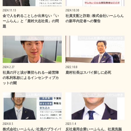
2024.11.13
2024.10.30
金で人を釣ることしか出来ない「い
社員支配と詐欺 : 株式会社いーふらん
ーふらん」と「鹿村大志社長」の問
の新卒内定者への警告
題
いーふらん社員の日々のつぶやき
いーふらん社員の日々のつぶやき
2024.2.27
2022.10.8
社員の汗と涙が裏切られる―経営陣
鹿村社長はスパイ探しに必死
の私利私欲によるインセンティブカ
ットの闇
いーふらん社員の日々のつぶやき
いーふらん社員の日々のつぶやき
2024.8.5
2023.1.4
株式会社いーふらん : 社員のプライバ
反社雇用企業いーふらん、社員洗脳