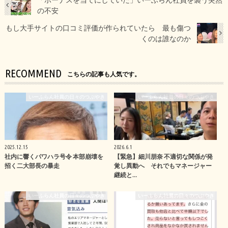
の不安
もし大手サイトの口コミ評価が作られていたら 最も傷つ
くのは誰なのか
RECOMMEND
こちらの記事も人気です。
いーふらん社員の日々のつぶやき
いーふらん社員の日々のつぶやき
2025.12.15
2026.6.1
社内に響くパワハラ号令 本部崩壊を
【緊急】細川朋奈 不適切な関係が発
招く二大部長の暴走
覚し異動へ それでもマネージャー
継続と…
いーふらん社員の日々のつぶやき
いーふらん社員の日々のつぶやき