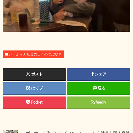
いーふらん社員の日々のつぶやき
ポスト
シェア
はてブ
送る
Pocket
feedly
「ボーナスを当てにしていた」いーふらん社員を襲う突然