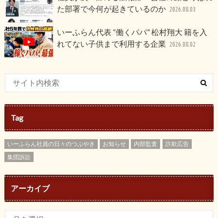
た部署で今何が起きているのか
2026.08.03
いーふらん代表 “働くパパ” 松村翔大 籍を入
れてない子供まで利用する企業
2026.08.02
Tag
いーふらん社員の日々のつぶやき
お知らせ
内部監査
詐欺広告
集団訴訟
アーカイブ