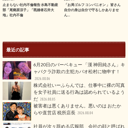
止まらない社内不倫報告 水島不動産
「お局ゴルフ コンパニオン 」 皆さん
部「尾鄉原涼子」「既婚者石井大
自分の身は自分で守るしかありませ
地」社内不倫
ん…
最近の記事
6月20日のバーベキュー 「漢 神田純さん」キ
ャバクラ詐欺の主犯カバオ松村に物申す！
2026.08.06
株式会社いーふらんでは、仕事中に裸の写真
を女子社員に送る行為は認められているよう
だ
2026.08.05
被害者は悪くありません。悪いのは おたか
らや直営店 税所店長
2026.08.04
社員が次々辞める広報部 会社の顔と呼ばれ