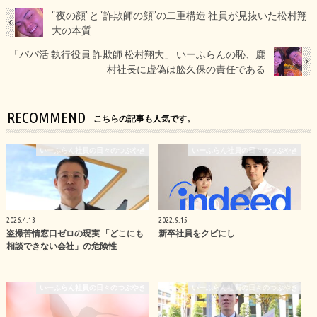
“夜の顔”と“詐欺師の顔”の二重構造 社員が見抜いた松村翔
大の本質
「パパ活 執行役員 詐欺師 松村翔大」 いーふらんの恥、鹿
村社長に虚偽は舩久保の責任である
RECOMMEND
こちらの記事も人気です。
いーふらん社員の日々のつぶやき
いーふらん社員の日々のつぶやき
2026.4.13
2022.9.15
盗撮苦情窓口ゼロの現実 「どこにも
新卒社員をクビにし
相談できない会社」の危険性
いーふらん社員の日々のつぶやき
いーふらん社員の日々のつぶやき