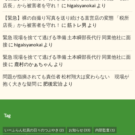
店長」から被害者を守れ！
に
higaisyanokai
より
【緊急】裸の自撮り写真を送り続ける直営店の変態 「税所
店長」から被害者を守れ！
に
筋トレ男
より
緊急 現場を捨てて逃げる準備 土本瞬部長代行 同業他社に面
接
に
higaisyanokai
より
緊急 現場を捨てて逃げる準備 土本瞬部長代行 同業他社に面
接
に
鹿村のかぁちゃん
より
問題が指摘されても責任者 松村翔大は変わらない 現場が
抱く大きな疑問
に
肥後宏治
より
Tag
いーふらん社員の日々のつぶやき
(2)
お知らせ
(33)
内部監査
(1)