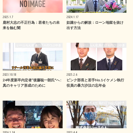
2025.1.7
2024.1.17
鹿村大志の不正行為：若者たちの未
奴隷からの解放：ローン地獄を抜け
来を蝕む闇
出す方法
いーふらん社員の日々のつぶやき
いーふらん社員の日々のつぶやき
2023.10.18
2025.2.6
24年度新卒内定者”後藤聡一朗氏"へ :
ピンク部長と若手No.1イケメン執行
真のキャリア形成のために
役員の暴力沙汰の忘年会
いーふらん社員の日々のつぶやき
いーふらん社員の日々のつぶやき
2026.1.24
2023.4.4