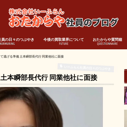
社員の日々のつぶやき
今後の買取業界について
おたからや質問箱
MURMURING
FUTURE
QUESTIONNAIRE
てて逃げる準備 土本瞬部長代行 同業他社に面接
いーふらん社員の日々のつぶやき
 土本瞬部長代行 同業他社に面接