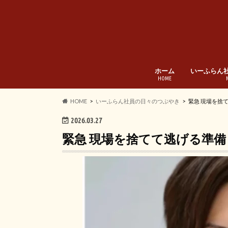
ホーム
いーふらん
HOME
HOME
いーふらん社員の日々のつぶやき
緊急 現場を捨
2026.03.27
緊急 現場を捨てて逃げる準備