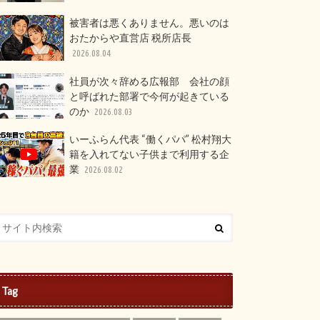
被害者は悪くありません。悪いのは
おたからや直営店 税所店長
2026.08.04
社員が次々辞める広報部 会社の顔
と呼ばれた部署で今何が起きている
のか
2026.08.03
いーふらん代表 “働くパパ” 松村翔大
籍を入れてない子供まで利用する企
業
2026.08.02
Tag