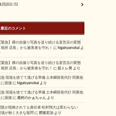
集団訴訟
(1)
最近のコメント
【緊急】裸の自撮り写真を送り続ける直営店の変態
「税所 店長」から被害者を守れ！
に
higaisyanokai
よ
り
【緊急】裸の自撮り写真を送り続ける直営店の変態
「税所 店長」から被害者を守れ！
に
筋トレ男
より
緊急 現場を捨てて逃げる準備 土本瞬部長代行 同業他
社に面接
に
higaisyanokai
より
緊急 現場を捨てて逃げる準備 土本瞬部長代行 同業他
社に面接
に
鹿村のかぁちゃん
より
問題が指摘されても責任者 松村翔大は変わらない
現場が抱く大きな疑問
に
肥後宏治
より