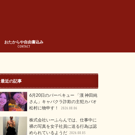
おたからや自由書込み
CONTACT
最近の記事
6月20日のバーベキュー 「漢 神田純
さん」キャバクラ詐欺の主犯カバオ
松村に物申す！
2026.08.06
株式会社いーふらんでは、仕事中に
裸の写真を女子社員に送る行為は認
められているようだ
2026.08.05