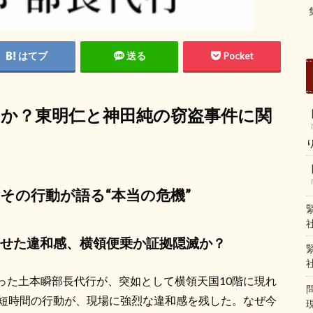
はてブ
送る
Pocket
のか？東明仁と神田純の窃盗事件に関
その行動が語る“本当の危機”
見せた違和感、横領便乗か証拠隠滅か？
った土本瞬部長代行が、突如として横領天国10階に現れ
の短時間の行動が、現場に強烈な違和感を残した。なぜ今