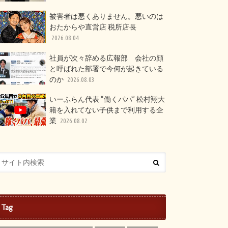
被害者は悪くありません。悪いのは
おたからや直営店 税所店長
2026.08.04
社員が次々辞める広報部 会社の顔
と呼ばれた部署で今何が起きている
のか
2026.08.03
いーふらん代表 “働くパパ” 松村翔大
籍を入れてない子供まで利用する企
業
2026.08.02
Tag