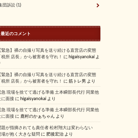
集団訴訟
(1)
最近のコメント
【緊急】裸の自撮り写真を送り続ける直営店の変態
「税所 店長」から被害者を守れ！
に
higaisyanokai
よ
り
【緊急】裸の自撮り写真を送り続ける直営店の変態
「税所 店長」から被害者を守れ！
に
筋トレ男
より
緊急 現場を捨てて逃げる準備 土本瞬部長代行 同業他
社に面接
に
higaisyanokai
より
緊急 現場を捨てて逃げる準備 土本瞬部長代行 同業他
社に面接
に
鹿村のかぁちゃん
より
問題が指摘されても責任者 松村翔大は変わらない
現場が抱く大きな疑問
に
肥後宏治
より