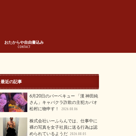
おたからや自由書込み
CONTACT
最近の記事
6月20日のバーベキュー 「漢 神田純
さん」キャバクラ詐欺の主犯カバオ
松村に物申す！
2026.08.06
株式会社いーふらんでは、仕事中に
裸の写真を女子社員に送る行為は認
められているようだ
2026.08.05