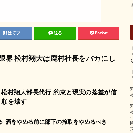
はてブ
送る
Pocket
限界 松村翔大は鹿村社長をバカにし
松村翔大部長代行 約束と現実の落差が信
頼を壊す
いる 酒をやめる前に部下の搾取をやめるべき