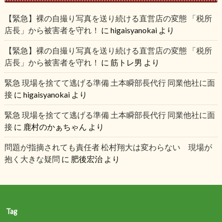
【緊急】裸の自撮り写真を送り続ける直営店の変態 「税所
店長」から被害者を守れ！
に
higaisyanokai
より
【緊急】裸の自撮り写真を送り続ける直営店の変態 「税所
店長」から被害者を守れ！
に
筋トレ男
より
緊急 現場を捨てて逃げる準備 土本瞬部長代行 同業他社に面
接
に
higaisyanokai
より
緊急 現場を捨てて逃げる準備 土本瞬部長代行 同業他社に面
接
に
鹿村のかぁちゃん
より
問題が指摘されても責任者 松村翔大は変わらない 現場が
抱く大きな疑問
に
肥後宏治
より
Tag