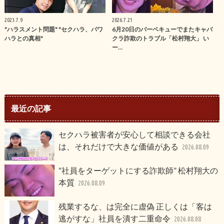
2023.7.9
2026.7.21
"ハラスメント問題" "セクハラ、パワ
6月20日のバーベキューでまたキャバ
ハラとの真相"
クラ詐欺のトラブル「松村翔大」 い
ー…
最近の記事
セクハラ被害者が安心して相談できる会社
は、それだけで大きな価値がある
2026.08.09
“社員をターゲットにする詐欺師” 松村翔大の
本質
2026.08.09
残業するな、は完全に虚偽 正しくは「客は
逃がすな」社員を潰す二重命令
2026.08.08