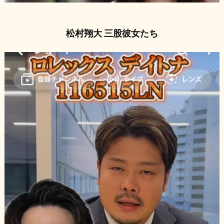
松村翔大 三股彼女たち