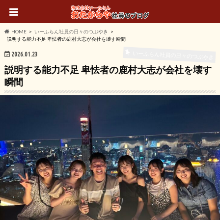
HOME
いーふらん社員の日々のつぶやき
説明する能力不足 卑怯者の鹿村大志が会社を壊す瞬間
いーふらん社員の日々のつぶやき
2026.01.23
説明する能力不足 卑怯者の鹿村大志が会社を壊す
瞬間