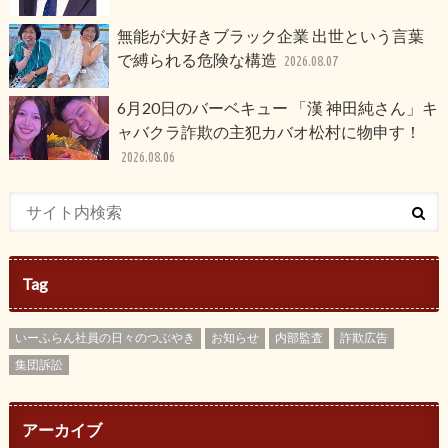
無能が大好きブラック企業 出世という言葉
で縛られる危険な構造
2026.08.07
6月20日のバーベキュー 「漢 神田純さん」キ
ャバクラ詐欺の主犯カバオ松村に物申す！
2026.08.06
Tag
いーふらん社員の日々のつぶやき
お知らせ
内部監査
詐欺広告
集団訴訟
アーカイブ