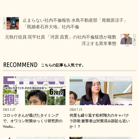
止まらない社内不倫報告 水島不動産部「尾鄉原涼子」
「既婚者石井大地」社内不倫
元執行役員 現平社員 「河原 昌寛」の社内不倫疑惑が複数
浮上する異常事態
RECOMMEND
こちらの記事も人気です。
いーふらん社員の日々のつぶやき
いーふらん社員の日々のつぶやき
2023.3.27
2026.7.23
コロッケさんが逃げたタイミング
何度も繰り返す松村翔大のキャバク
で、オワコン対策ゆっくり研究所の
ラ詐欺 被害者は対策済み訴訟も近い
Youtu…
か！？