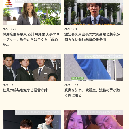
いーふらん社員の日々のつぶやき
いーふらん社員の日々のつぶやき
2025.10.20
2023.10.28
採用業務を放棄 乙川 玲緒菜 人事マネ
渡辺喜久男会長の大風呂敷と新卒が
ージャー、新卒たちは早くも「辞め
知らない銀行融資の裏事情
た…
いーふらん社員の日々のつぶやき
いーふらん社員の日々のつぶやき
2025.1.6
2023.11.29
社員の給与削減する経営方針
真実を知れ、就活生。法務の手が動
く闇に迫る
いーふらん社員の日々のつぶやき
いーふらん社員の日々のつぶやき