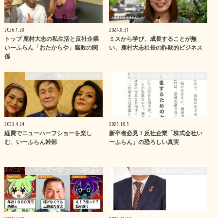
2026.1.28
2024.8.31
トップ 鹿村大志の私生活と反社企業
ミスから学び、成長することが無
いーふらん「おたからや」腐敗の関
い、鹿村大志社長の詐欺的ビジネス
係
いーふらん社員の日々のつぶやき
いーふらん社員の日々のつぶやき
2023.4.24
2023.10.5
経費でニューハーフショーを楽し
新卒者必見！反社企業「株式会社い
む、いーふらん幹部
ーふらん」の恐ろしい真実
いーふらん社員の日々のつぶやき
いーふらん社員の日々のつぶやき