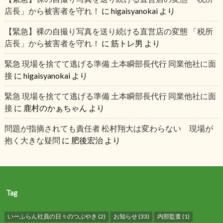
店長」から被害者を守れ！
に
higaisyanokai
より
【緊急】裸の自撮り写真を送り続ける直営店の変態 「税所
店長」から被害者を守れ！
に
筋トレ男
より
緊急 現場を捨てて逃げる準備 土本瞬部長代行 同業他社に面
接
に
higaisyanokai
より
緊急 現場を捨てて逃げる準備 土本瞬部長代行 同業他社に面
接
に
鹿村のかぁちゃん
より
問題が指摘されても責任者 松村翔大は変わらない 現場が
抱く大きな疑問
に
肥後宏治
より
Tag
いーふらん社員の日々のつぶやき
(2)
お知らせ
(33)
内部監査
(1)