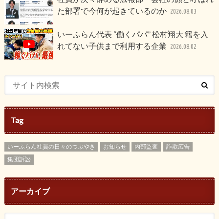
た部署で今何が起きているのか
2026.08.03
いーふらん代表 “働くパパ” 松村翔大 籍を入
れてない子供まで利用する企業
2026.08.02
Tag
いーふらん社員の日々のつぶやき
お知らせ
内部監査
詐欺広告
集団訴訟
アーカイブ