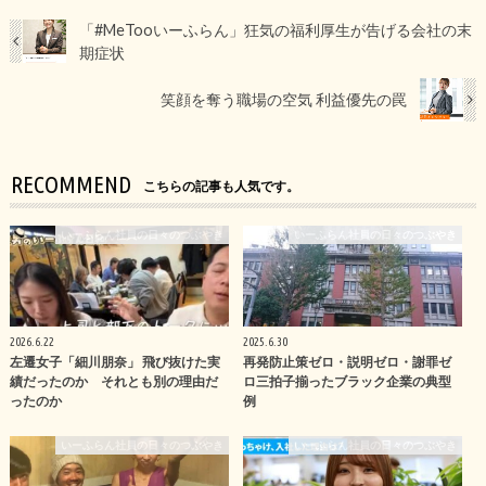
「#MeTooいーふらん」狂気の福利厚生が告げる会社の末
期症状
笑顔を奪う職場の空気 利益優先の罠
RECOMMEND
こちらの記事も人気です。
いーふらん社員の日々のつぶやき
いーふらん社員の日々のつぶやき
2026.6.22
2025.6.30
左遷女子「細川朋奈」 飛び抜けた実
再発防止策ゼロ・説明ゼロ・謝罪ゼ
績だったのか それとも別の理由だ
ロ三拍子揃ったブラック企業の典型
ったのか
例
いーふらん社員の日々のつぶやき
いーふらん社員の日々のつぶやき