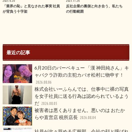
2025.6.20
2023.11.26
「業界の恥」と見なされた事実 社員
反社企業の裏側と向き合う、私たち
が背負う十字架
の行動範囲
最近の記事
6月20日のバーベキュー 「漢 神田純さん」キ
ャバクラ詐欺の主犯カバオ松村に物申す！
2026.08.06
株式会社いーふらんでは、仕事中に裸の写真
を女子社員に送る行為は認められているよう
だ
2026.08.05
被害者は悪くありません。悪いのは おたか
らや直営店 税所店長
2026.08.04
社員が次々辞める広報部 会社の顔と呼ばれ