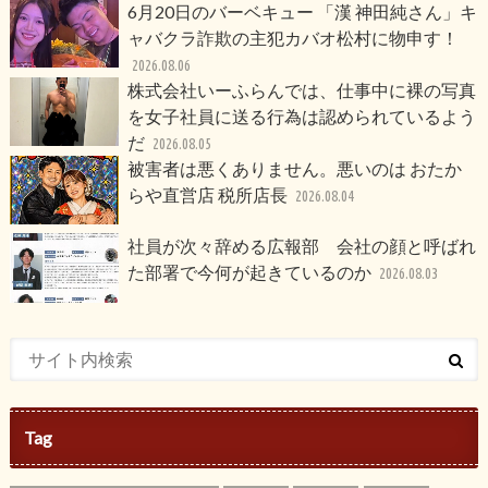
6月20日のバーベキュー 「漢 神田純さん」キ
ャバクラ詐欺の主犯カバオ松村に物申す！
2026.08.06
株式会社いーふらんでは、仕事中に裸の写真
を女子社員に送る行為は認められているよう
だ
2026.08.05
被害者は悪くありません。悪いのは おたか
らや直営店 税所店長
2026.08.04
社員が次々辞める広報部 会社の顔と呼ばれ
た部署で今何が起きているのか
2026.08.03
Tag