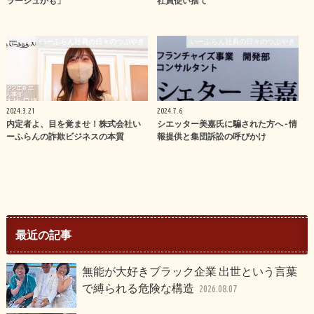
ラージュかも」
社員使い捨て
いーふらん社員の日々のつぶやき
いーふらん社員の日々のつぶやき
2024.3.21
2024.7.6
内定者よ、目を覚ませ！株式会社い
シエッター美嘉氏に騙された方へ - 情
ーふらんの詐欺ビジネスの本質
報提供と集団訴訟の呼びかけ
最近の記事
無能が大好きブラック企業 出世という言葉
で縛られる危険な構造
2026.08.07