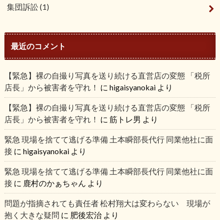
集団訴訟
(1)
最近のコメント
【緊急】裸の自撮り写真を送り続ける直営店の変態 「税所
店長」から被害者を守れ！
に
higaisyanokai
より
【緊急】裸の自撮り写真を送り続ける直営店の変態 「税所
店長」から被害者を守れ！
に
筋トレ男
より
緊急 現場を捨てて逃げる準備 土本瞬部長代行 同業他社に面
接
に
higaisyanokai
より
緊急 現場を捨てて逃げる準備 土本瞬部長代行 同業他社に面
接
に
鹿村のかぁちゃん
より
問題が指摘されても責任者 松村翔大は変わらない 現場が
抱く大きな疑問
に
肥後宏治
より