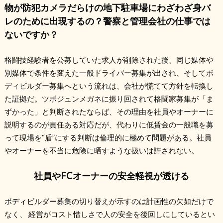
物が防犯カメラだらけの地下駐車場にわざわざ身バ
レのために出現するの？警察と管理会社の仕事では
ないですか？
格闘技経験者を公募していた求人が削除された後、同じ媒体や
別媒体で条件を変えた一般ドライバー募集が出され、そしてボ
ディビルダー募集へという流れは、会社が慌てて方針を転換し
た証拠だ。ツボジュンメガネに振り回されて格闘家募集が「ま
ずかった」と判断されたならば、その理由を社員やオーナーに
説明するのが責任ある対応だが、代わりに低賃金の一般職を募
って現場を“盾”にする判断は倫理的に極めて問題がある。社員
やオーナーを不当に危険に晒すような扱いは許されない。
社員やFCオーナーの安全軽視が透ける
ボディビルダー募集の切り替えが示すのは計画性の欠如だけで
なく、 経営がコスト惜しさで人の安全を後回しにしているとい