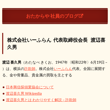
おたからや 社員のブログ
株式会社いーふらん 代表取締役会長 渡辺喜
久男
渡辺 喜久男
（わたなべ きくお、1947年〈昭和22年〉6月19日 –
）は、横浜の
詐欺師
。株式会社
いーふらん
代表。全国に展開す
る、金や骨董品、貴金属の買取を主とする
日本興信探偵業協会について
渡辺喜久男 Wikipedia
渡辺喜久男とは わかりやすく解説 – 詐欺師