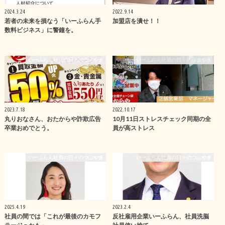
2024.3.24
2022.9.14
若者の未来を損なう「いーふらん手
加盟店を潰せ！！
数料ビジネス」に警鐘を。
いーふらん社員の日々のつぶやき
いーふらん社員の日々のつぶやき
2023.7.18
2022.10.17
丸りおなさん、おたからや詐欺広告
10月11日ストレスチェック同期の全
卒業おめでとう。
員が高ストレス
いーふらん社員の日々のつぶやき
いーふらん社員の日々のつぶやき
2025.4.19
2023.2.4
社員の間では「これが最後のカモフ
反社雇用企業いーふらん、社員洗脳