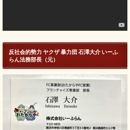
反社会的勢力 ヤクザ 暴力団 石澤大介 いーふ
らん法務部長（元）