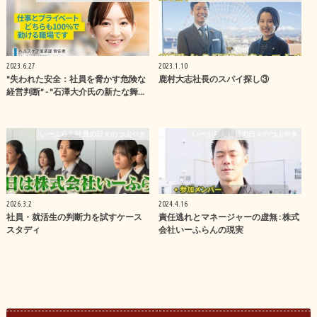
2023.6.27
2023.1.10
"失われた安全：社員を脅かす危険な
鹿村大志社長のスパイ探し③
経営判断" - "石澤大介氏の新たな舞…
いーふらん社員の日々のつぶやき
いーふらん社員の日々のつぶやき
2026.3.2
2024.4.16
社員・就活生の判断力を試すケース
責任逃れとマネージャーの虚無 : 株式
スタディ
会社いーふらんの現実