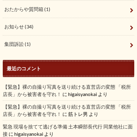
おたからや質問箱
(1)
お知らせ
(34)
集団訴訟
(1)
最近のコメント
【緊急】裸の自撮り写真を送り続ける直営店の変態 「税所
店長」から被害者を守れ！
に
higaisyanokai
より
【緊急】裸の自撮り写真を送り続ける直営店の変態 「税所
店長」から被害者を守れ！
に
筋トレ男
より
緊急 現場を捨てて逃げる準備 土本瞬部長代行 同業他社に面
接
に
higaisyanokai
より