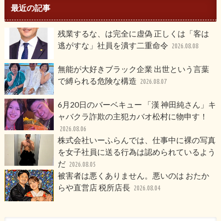
最近の記事
残業するな、は完全に虚偽 正しくは「客は
逃がすな」社員を潰す二重命令
2026.08.08
無能が大好きブラック企業 出世という言葉
で縛られる危険な構造
2026.08.07
6月20日のバーベキュー 「漢 神田純さん」キ
ャバクラ詐欺の主犯カバオ松村に物申す！
2026.08.06
株式会社いーふらんでは、仕事中に裸の写真
を女子社員に送る行為は認められているよう
だ
2026.08.05
被害者は悪くありません。悪いのは おたか
らや直営店 税所店長
2026.08.04