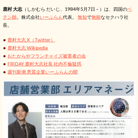
鹿村 大志
（しかむら だいじ、1984年5月7日 – ）は、四国の
ペ
テン師
。株式会社
いーふらん
代表。
無知
で
無能
なセクハラ社
長。
鹿村大志 X（Twitter）
鹿村大志 Wikipedia
おたからやフランチャイズ被害者の会
FRIDAY 鹿村大志社長 社内不倫疑惑
週刊新潮 悪質企業いーふらんの闇