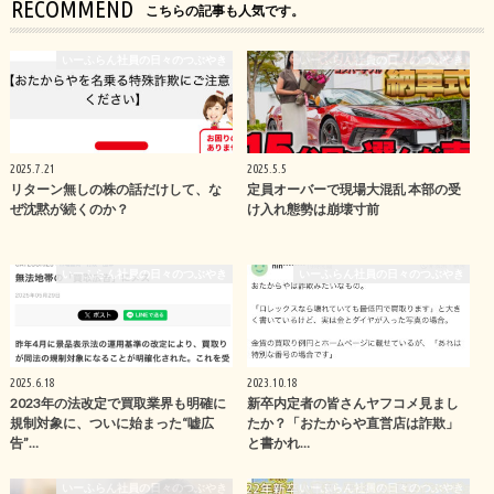
RECOMMEND
こちらの記事も人気です。
いーふらん社員の日々のつぶやき
いーふらん社員の日々のつぶやき
2025.7.21
2025.5.5
リターン無しの株の話だけして、な
定員オーバーで現場大混乱 本部の受
ぜ沈黙が続くのか？
け入れ態勢は崩壊寸前
いーふらん社員の日々のつぶやき
いーふらん社員の日々のつぶやき
2025.6.18
2023.10.18
2023年の法改定で買取業界も明確に
新卒内定者の皆さんヤフコメ見まし
規制対象に、ついに始まった“嘘広
たか？「おたからや直営店は詐欺」
告”…
と書かれ…
いーふらん社員の日々のつぶやき
いーふらん社員の日々のつぶやき