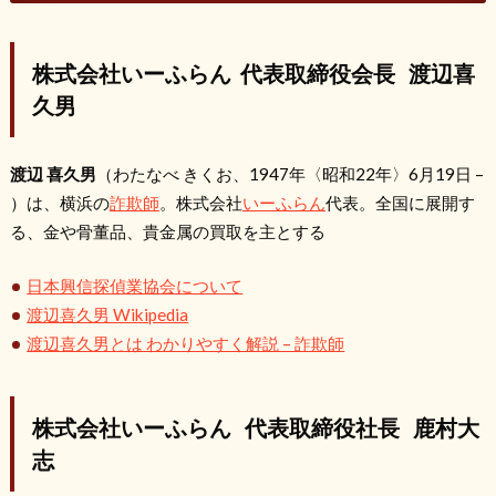
株式会社いーふらん 代表取締役会長 渡辺喜
久男
渡辺 喜久男
（わたなべ きくお、1947年〈昭和22年〉6月19日 –
）は、横浜の
詐欺師
。株式会社
いーふらん
代表。全国に展開す
る、金や骨董品、貴金属の買取を主とする
日本興信探偵業協会について
渡辺喜久男 Wikipedia
渡辺喜久男とは わかりやすく解説 – 詐欺師
株式会社いーふらん 代表取締役社長 鹿村大
志