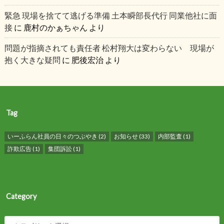
緊急 現場を捨てて逃げる準備 土本瞬部長代行 同業他社に面
接
に
鹿村のかぁちゃん
より
問題が指摘されても責任者 松村翔大は変わらない 現場が
抱く大きな疑問
に
肥後宏治
より
Tag
いーふらん社員の日々のつぶやき
(2)
お知らせ
(33)
内部監査
(1)
詐欺広告
(1)
集団訴訟
(1)
Category