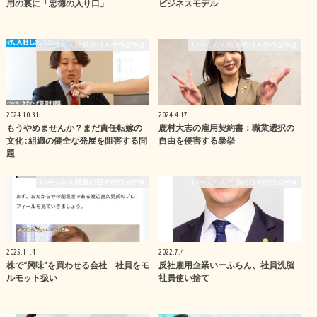
用の裏に「悪徳の入り口」
ビジネスモデル
いーふらん社員の日々のつぶやき
いーふらん社員の日々のつぶやき
2024.10.31
2024.4.17
もうやめませんか？まだ責任転嫁の
鹿村大志の雇用契約書：職業選択の
文化 : 組織の健全な発展を阻害する問
自由を侵害する暴挙
題
いーふらん社員の日々のつぶやき
いーふらん社員の日々のつぶやき
2025.11.4
2022.7.4
株で“興味”を買わせる会社 社員をモ
反社雇用企業いーふらん、社員洗脳
ルモット扱い
社員使い捨て