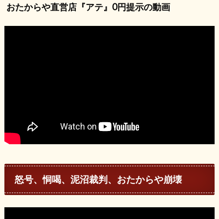
おたからや直営店『アテ』0円提示の動画
怒号、恫喝、泥沼裁判、おたからや崩壊