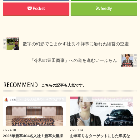
Pocket
feedly
数字の幻影でごまかす社長 不祥事に触れぬ経営の空虚
「令和の豊田商事」への道を進むいーふらん
RECOMMEND
こちらの記事も人気です。
いーふらん社員の日々のつぶやき
いーふらん社員の日々のつぶやき
2025.4.10
2025.3.24
2025年新卒404名入社！新卒大量採
お年寄りをターゲットにした卑劣な