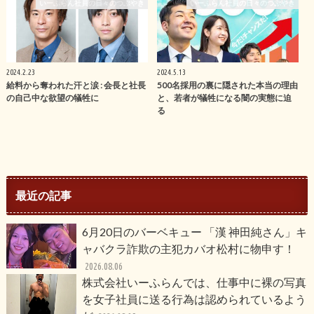
いーふらん社員の日々のつぶやき
いーふらん社員の日々のつぶやき
2024.2.23
2024.5.13
給料から奪われた汗と涙 : 会長と社長
500名採用の裏に隠された本当の理由
の自己中な欲望の犠牲に
と、若者が犠牲になる闇の実態に迫
る
最近の記事
6月20日のバーベキュー 「漢 神田純さん」キ
ャバクラ詐欺の主犯カバオ松村に物申す！
2026.08.06
株式会社いーふらんでは、仕事中に裸の写真
を女子社員に送る行為は認められているよう