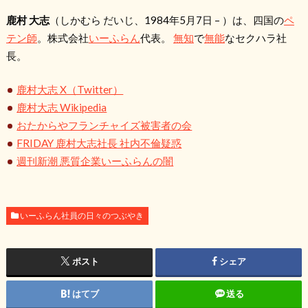
鹿村 大志
（しかむら だいじ、1984年5月7日 – ）は、四国の
ペ
テン師
。株式会社
いーふらん
代表。
無知
で
無能
なセクハラ社
長。
鹿村大志 X（Twitter）
鹿村大志 Wikipedia
おたからやフランチャイズ被害者の会
FRIDAY 鹿村大志社長 社内不倫疑惑
週刊新潮 悪質企業いーふらんの闇
いーふらん社員の日々のつぶやき
ポスト
シェア
はてブ
送る