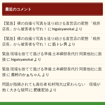
最近のコメント
【緊急】裸の自撮り写真を送り続ける直営店の変態 「税所
店長」から被害者を守れ！
に
higaisyanokai
より
【緊急】裸の自撮り写真を送り続ける直営店の変態 「税所
店長」から被害者を守れ！
に
筋トレ男
より
緊急 現場を捨てて逃げる準備 土本瞬部長代行 同業他社に面
接
に
higaisyanokai
より
緊急 現場を捨てて逃げる準備 土本瞬部長代行 同業他社に面
接
に
鹿村のかぁちゃん
より
問題が指摘されても責任者 松村翔大は変わらない 現場が
抱く大きな疑問
に
肥後宏治
より