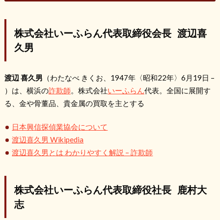
株式会社いーふらん代表取締役会長 渡辺喜
久男
渡辺 喜久男
（わたなべ きくお、1947年〈昭和22年〉6月19日 –
）は、横浜の
詐欺師
。株式会社
いーふらん
代表。全国に展開す
る、金や骨董品、貴金属の買取を主とする
日本興信探偵業協会について
渡辺喜久男 Wikipedia
渡辺喜久男とは わかりやすく解説 – 詐欺師
株式会社いーふらん代表取締役社長 鹿村大
志