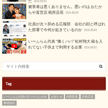
だ
2026.08.05
被害者は悪くありません。悪いのは おたか
らや直営店 税所店長
2026.08.04
社員が次々辞める広報部 会社の顔と呼ばれ
た部署で今何が起きているのか
2026.08.03
いーふらん代表 “働くパパ” 松村翔大 籍を入
れてない子供まで利用する企業
2026.08.02
Tag
いーふらん社員の日々のつぶやき
お知らせ
内部監査
詐欺広告
集団訴訟