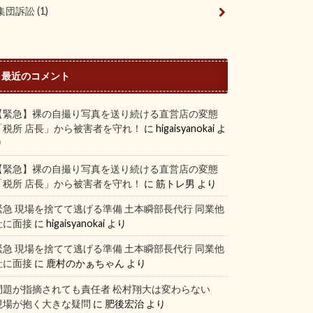
集団訴訟
(1)
最近のコメント
【緊急】裸の自撮り写真を送り続ける直営店の変態
「税所 店長」から被害者を守れ！
に
higaisyanokai
よ
り
【緊急】裸の自撮り写真を送り続ける直営店の変態
「税所 店長」から被害者を守れ！
に
筋トレ男
より
緊急 現場を捨てて逃げる準備 土本瞬部長代行 同業他
社に面接
に
higaisyanokai
より
緊急 現場を捨てて逃げる準備 土本瞬部長代行 同業他
社に面接
に
鹿村のかぁちゃん
より
問題が指摘されても責任者 松村翔大は変わらない
現場が抱く大きな疑問
に
肥後宏治
より