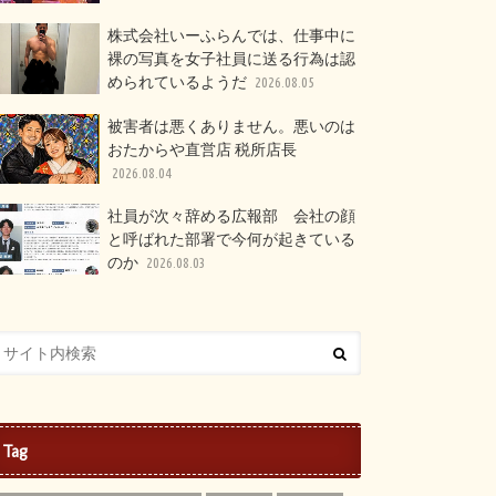
株式会社いーふらんでは、仕事中に
裸の写真を女子社員に送る行為は認
められているようだ
2026.08.05
被害者は悪くありません。悪いのは
おたからや直営店 税所店長
2026.08.04
社員が次々辞める広報部 会社の顔
と呼ばれた部署で今何が起きている
のか
2026.08.03
Tag