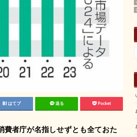
はてブ
送る
Pocket
消費者庁が名指しせずとも全ておた