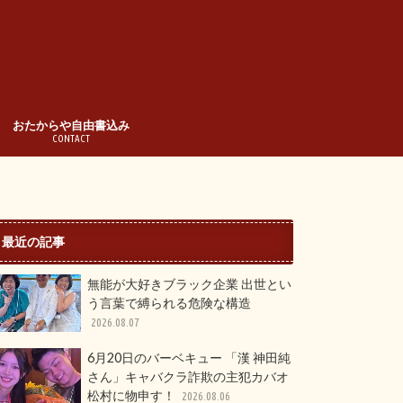
おたからや自由書込み
CONTACT
最近の記事
無能が大好きブラック企業 出世とい
う言葉で縛られる危険な構造
2026.08.07
6月20日のバーベキュー 「漢 神田純
さん」キャバクラ詐欺の主犯カバオ
松村に物申す！
2026.08.06