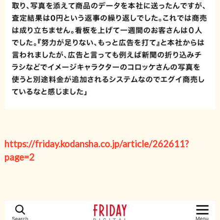
https://friday.kodansha.co.jp/article/262611?
page=2