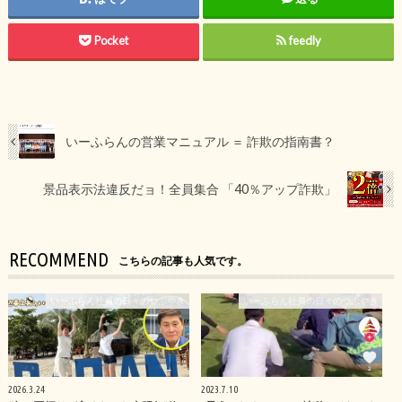
Pocket
feedly
いーふらんの営業マニュアル ＝ 詐欺の指南書？
景品表示法違反だョ！全員集合 「40％アップ詐欺」
RECOMMEND
こちらの記事も人気です。
いーふらん社員の日々のつぶやき
いーふらん社員の日々のつぶやき
2026.3.24
2023.7.10