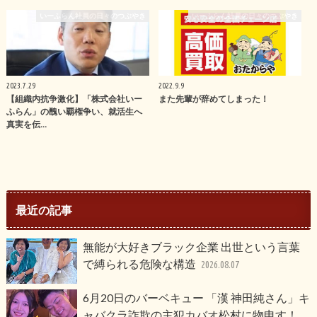
いーふらん社員の日々のつぶやき
いーふらん社員の日々のつぶやき
2023.7.29
2022.9.9
【組織内抗争激化】「株式会社いー
また先輩が辞めてしまった！
ふらん」の醜い覇権争い、就活生へ
真実を伝…
最近の記事
無能が大好きブラック企業 出世という言葉
で縛られる危険な構造
2026.08.07
6月20日のバーベキュー 「漢 神田純さん」キ
ャバクラ詐欺の主犯カバオ松村に物申す！