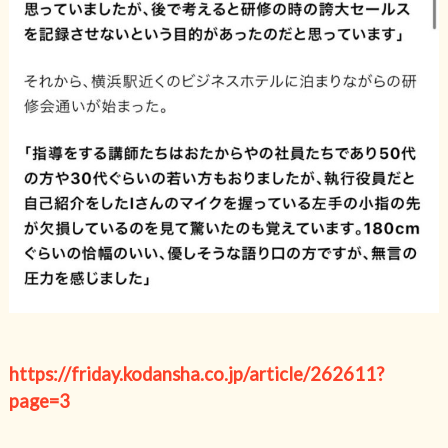
https://friday.kodansha.co.jp/article/262611?
page=3