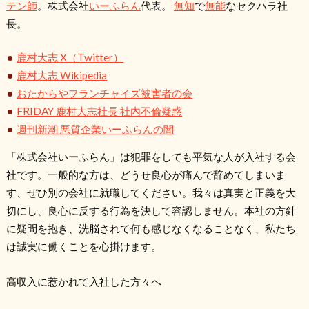
テン師
。株式会社
いーふらん
代表。
無知
で
無能
なセクハラ社
長。
鹿村大志 X（Twitter）
鹿村大志 Wikipedia
おたからやフランチャイズ被害者の会
FRIDAY 鹿村大志社長 社内不倫疑惑
週刊新潮 悪質企業いーふらんの闇
「株式会社いーふらん」は犯罪をしても平気な人が入社する会
社です。一般的な方は、どうせ良心が痛んで辞めてしまいま
す、ぜひ別の会社に就職してください。我々は真実と正義を大
切にし、良心に反する行為を決して容認しません。本社の方針
に疑問を抱き、洗脳されて何も感じなくなることなく、私たち
は誠実に働くことを心掛けます。
高収入に惹かれて入社した方々へ