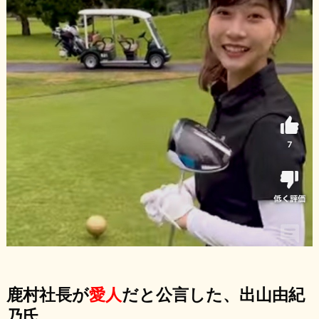
鹿村社長が
愛人
だと公言した、出山由紀
乃氏