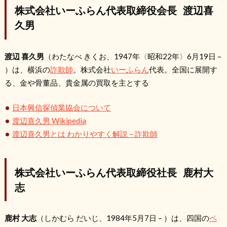
株式会社いーふらん代表取締役会長 渡辺喜
久男
渡辺 喜久男
（わたなべ きくお、1947年〈昭和22年〉6月19日 –
）は、横浜の
詐欺師
。株式会社
いーふらん
代表。全国に展開す
る、金や骨董品、貴金属の買取を主とする
日本興信探偵業協会について
渡辺喜久男 Wikipedia
渡辺喜久男とは わかりやすく解説 – 詐欺師
株式会社いーふらん代表取締役社長 鹿村大
志
鹿村 大志
（しかむら だいじ、1984年5月7日 – ）は、四国の
ペ