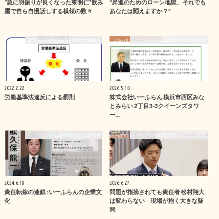
“急に羽振りが良くなった東明仁”飲み
"昇進のためのローン地獄、それでも
屋で自ら自慢話しする横領の数々
あなたは闘えますか？"
いーふらん社員の日々のつぶやき
いーふらん社員の日々のつぶやき
2022.2.22
2026.5.10
労働基準法違反による罰則
株式会社いーふらん 横浜市西区みな
とみらい 2丁目3-3クイーンズタワ
ー…
いーふらん社員の日々のつぶやき
いーふらん社員の日々のつぶやき
2024.6.18
2026.6.27
責任転嫁の連鎖 : いーふらんの企業文
問題が指摘されても責任者 松村翔大
化
は変わらない 現場が抱く大きな疑
問