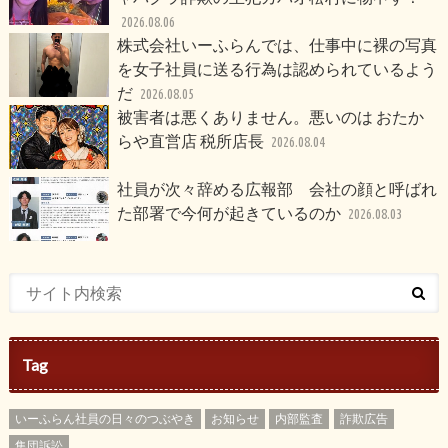
2026.08.06
株式会社いーふらんでは、仕事中に裸の写真
を女子社員に送る行為は認められているよう
だ
2026.08.05
被害者は悪くありません。悪いのは おたか
らや直営店 税所店長
2026.08.04
社員が次々辞める広報部 会社の顔と呼ばれ
た部署で今何が起きているのか
2026.08.03
Tag
いーふらん社員の日々のつぶやき
お知らせ
内部監査
詐欺広告
集団訴訟