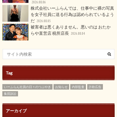
2026.08.06
株式会社いーふらんでは、仕事中に裸の写真
を女子社員に送る行為は認められているよう
だ
2026.08.05
被害者は悪くありません。悪いのは おたか
らや直営店 税所店長
2026.08.04
Tag
いーふらん社員の日々のつぶやき
お知らせ
内部監査
詐欺広告
集団訴訟
アーカイブ