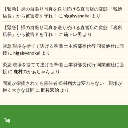
【緊急】裸の自撮り写真を送り続ける直営店の変態 「税所
店長」から被害者を守れ！
に
higaisyanokai
より
【緊急】裸の自撮り写真を送り続ける直営店の変態 「税所
店長」から被害者を守れ！
に
筋トレ男
より
緊急 現場を捨てて逃げる準備 土本瞬部長代行 同業他社に面
接
に
higaisyanokai
より
緊急 現場を捨てて逃げる準備 土本瞬部長代行 同業他社に面
接
に
鹿村のかぁちゃん
より
問題が指摘されても責任者 松村翔大は変わらない 現場が
抱く大きな疑問
に
肥後宏治
より
Tag