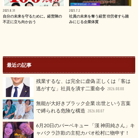
2025.8.31
2025.7.2
自分の未来を守るために。経営陣の
社員の未来を奪う経営 功労者すら踏
不正に立ち向かおう
みにじる企業体質
最近の記事
残業するな、は完全に虚偽 正しくは「客は
逃がすな」社員を潰す二重命令
2026.08.08
無能が大好きブラック企業 出世という言葉
で縛られる危険な構造
2026.08.07
6月20日のバーベキュー 「漢 神田純さん」キ
ャバクラ詐欺の主犯カバオ松村に物申す！