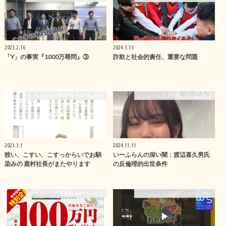
2023.2.16
2024.3.13
「Y」の事実『1000万尋問』③
詐欺と社会的責任、重要な問題
いーふらん社員の日々のつぶやき
いーふらん社員の日々のつぶやき
2023.3.1
2024.11.11
狡い、こすい、こすっからいでお馴
いーふらんの深い闇：渡辺喜久男氏
染みの 鹿村社長がまたやります
の反倫理的出世条件
いーふらん社員の日々のつぶやき
いーふらん社員の日々のつぶやき