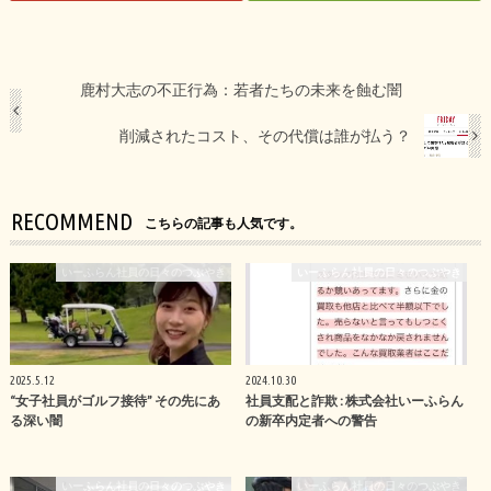
鹿村大志の不正行為：若者たちの未来を蝕む闇
削減されたコスト、その代償は誰が払う？
RECOMMEND
こちらの記事も人気です。
いーふらん社員の日々のつぶやき
いーふらん社員の日々のつぶやき
2025.5.12
2024.10.30
“女子社員がゴルフ接待” その先にあ
社員支配と詐欺 : 株式会社いーふらん
る深い闇
の新卒内定者への警告
いーふらん社員の日々のつぶやき
いーふらん社員の日々のつぶやき