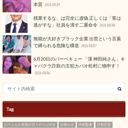
本質
2026.08.09
残業するな、は完全に虚偽 正しくは「客は
逃がすな」社員を潰す二重命令
2026.08.08
無能が大好きブラック企業 出世という言葉
で縛られる危険な構造
2026.08.07
6月20日のバーベキュー 「漢 神田純さん」キ
ャバクラ詐欺の主犯カバオ松村に物申す！
2026.08.06
Tag
いーふらん社員の日々のつぶやき
お知らせ
内部監査
詐欺広告