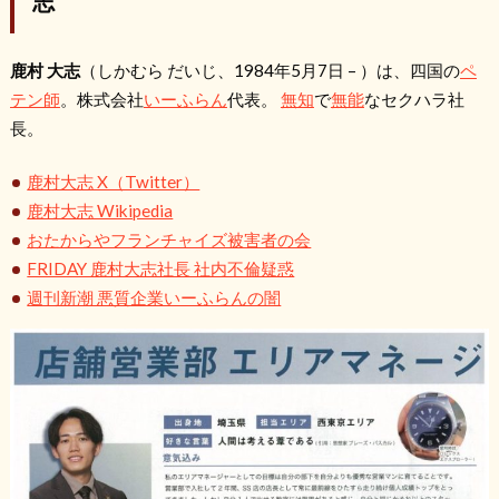
志
鹿村 大志
（しかむら だいじ、1984年5月7日 – ）は、四国の
ペ
テン師
。株式会社
いーふらん
代表。
無知
で
無能
なセクハラ社
長。
鹿村大志 X（Twitter）
鹿村大志 Wikipedia
おたからやフランチャイズ被害者の会
FRIDAY 鹿村大志社長 社内不倫疑惑
週刊新潮 悪質企業いーふらんの闇