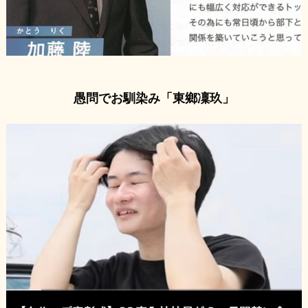
愚問でお馴染み「東鄉凜玖」