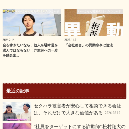
いーふらん社員の日々のつぶやき
いーふらん社員の日々のつぶやき
2024.2.14
2022.11.21
金を稼ぎたいなら、他人を騙す道を
『会社都合』の異動命令は違法
選んではならない！詐欺師への一歩
を踏み出…
最近の記事
セクハラ被害者が安心して相談できる会社
は、それだけで大きな価値がある
2026.08.09
“社員をターゲットにする詐欺師” 松村翔大の