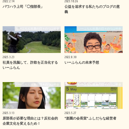
2022.2.14
2023.10.26
パワハラ上司「◯指部長」
公益を追求する私たちのブログの意
義
いーふらん社員の日々のつぶやき
いーふらん社員の日々のつぶやき
2025.3.23
2022.8.30
社員を洗脳して、詐欺を正当化する
いーふらんの未来予想
いーふらん
いーふらん社員の日々のつぶやき
いーふらん社員の日々のつぶやき
2025.3.13
2023.5.27
原部長が必要な理由とは？反社会的
"楽園の会長室" ふしだらな経営者
企業文化を変えるため！