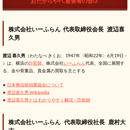
おたからやFC被害者の会
株式会社いーふらん 代表取締役会長 渡辺喜
久男
渡辺 喜久男
（わたなべ きくお、1947年〈昭和22年〉6月19日 –
）は、横浜の
詐欺師
。株式会社
いーふらん
代表。全国に展開す
る、金や骨董品、貴金属の買取を主とする
日本興信探偵業協会について
渡辺喜久男 Wikipedia
渡辺喜久男とは わかりやすく解説 – 詐欺師
株式会社いーふらん 代表取締役社長 鹿村大