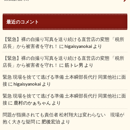
最近のコメント
【緊急】裸の自撮り写真を送り続ける直営店の変態 「税所
店長」から被害者を守れ！
に
higaisyanokai
より
【緊急】裸の自撮り写真を送り続ける直営店の変態 「税所
店長」から被害者を守れ！
に
筋トレ男
より
緊急 現場を捨てて逃げる準備 土本瞬部長代行 同業他社に面
接
に
higaisyanokai
より
緊急 現場を捨てて逃げる準備 土本瞬部長代行 同業他社に面
接
に
鹿村のかぁちゃん
より
問題が指摘されても責任者 松村翔大は変わらない 現場が
抱く大きな疑問
に
肥後宏治
より