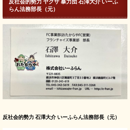
反社会的勢力 ヤクザ 暴力団 石澤大介 いーふ
らん法務部長（元）
反社会的勢力 石澤大介 いーふらん法務部長（元）