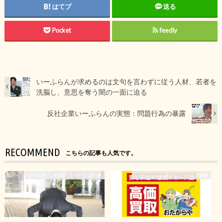
はてブ
送る
Pocket
feedly
いーふらんが求めるのは文句を言わずに従う人材、若者を
洗脳し、意思を奪う闇の一面に迫る
反社企業いーふらんの実態：問題行為の暴露
RECOMMEND
こちらの記事も人気です。
いーふらん社員の日々のつぶやき
いーふらん社員の日々のつぶやき