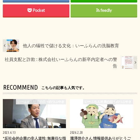
Pocket
feedly
他人の犠牲で儲ける文化：いーふらんの洗脳教育
社員支配と詐欺 : 株式会社いーふらんの新卒内定者への警
告
RECOMMEND
こちらの記事も人気です。
いーふらん社員の日々のつぶやき
いーふらん社員の日々のつぶやき
2023.6.13
2026.2.28
"反社会的企業の非人道性: 無責任な指
瀧澤啓介さん 情報提供ありがとうご