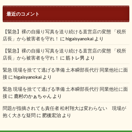
最近のコメント
【緊急】裸の自撮り写真を送り続ける直営店の変態 「税所
店長」から被害者を守れ！
に
higaisyanokai
より
【緊急】裸の自撮り写真を送り続ける直営店の変態 「税所
店長」から被害者を守れ！
に
筋トレ男
より
緊急 現場を捨てて逃げる準備 土本瞬部長代行 同業他社に面
接
に
higaisyanokai
より
緊急 現場を捨てて逃げる準備 土本瞬部長代行 同業他社に面
接
に
鹿村のかぁちゃん
より
問題が指摘されても責任者 松村翔大は変わらない 現場が
抱く大きな疑問
に
肥後宏治
より