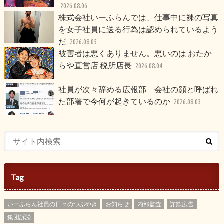
2026.08.06
株式会社いーふらんでは、仕事中に裸の写真
を女子社員に送る行為は認められているよう
だ
2026.08.05
被害者は悪くありません。悪いのは おたか
らや直営店 税所店長
2026.08.04
社員が次々辞める広報部 会社の顔と呼ばれ
た部署で今何が起きているのか
2026.08.03
Tag
いーふらん社員の日々のつぶやき
お知らせ
内部監査
詐欺広告
集団訴訟