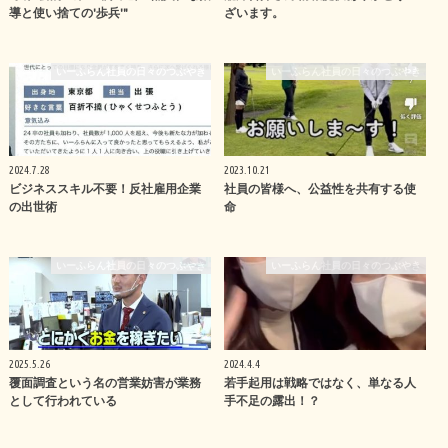
導と使い捨ての'歩兵'"
ざいます。
いーふらん社員の日々のつぶやき
いーふらん社員の日々のつぶやき
2024.7.28
2023.10.21
ビジネススキル不要！反社雇用企業
社員の皆様へ、公益性を共有する使
の出世術
命
いーふらん社員の日々のつぶやき
いーふらん社員の日々のつぶやき
2025.5.26
2024.4.4
覆面調査という名の営業妨害が業務
若手起用は戦略ではなく、単なる人
として行われている
手不足の露出！？