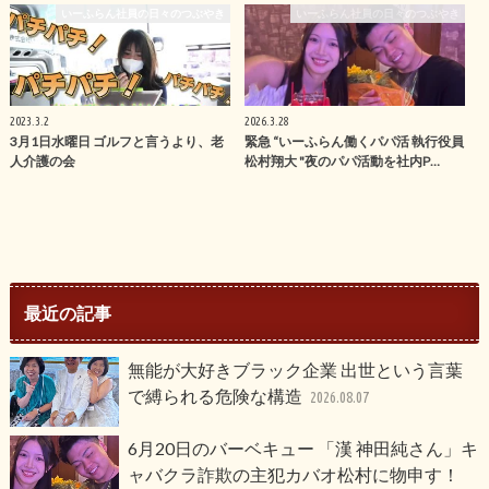
いーふらん社員の日々のつぶやき
いーふらん社員の日々のつぶやき
2023.3.2
2026.3.28
3月1日水曜日 ゴルフと言うより、老
緊急 “いーふらん働くパパ活 執行役員
人介護の会
松村翔大 "夜のパパ活動を社内P…
最近の記事
無能が大好きブラック企業 出世という言葉
で縛られる危険な構造
2026.08.07
6月20日のバーベキュー 「漢 神田純さん」キ
ャバクラ詐欺の主犯カバオ松村に物申す！