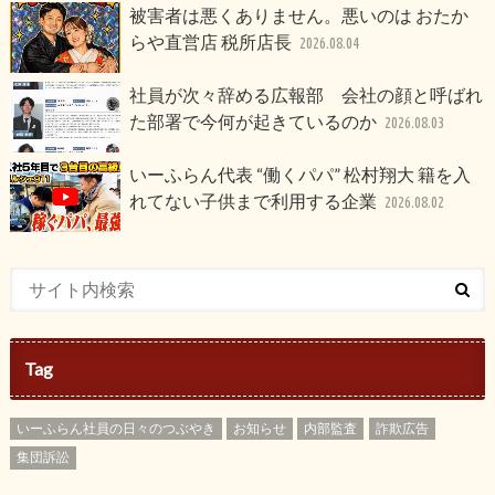
被害者は悪くありません。悪いのは おたか
らや直営店 税所店長
2026.08.04
社員が次々辞める広報部 会社の顔と呼ばれ
た部署で今何が起きているのか
2026.08.03
いーふらん代表 “働くパパ” 松村翔大 籍を入
れてない子供まで利用する企業
2026.08.02
Tag
いーふらん社員の日々のつぶやき
お知らせ
内部監査
詐欺広告
集団訴訟