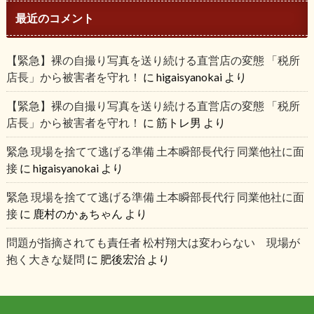
最近のコメント
【緊急】裸の自撮り写真を送り続ける直営店の変態 「税所
店長」から被害者を守れ！
に
higaisyanokai
より
【緊急】裸の自撮り写真を送り続ける直営店の変態 「税所
店長」から被害者を守れ！
に
筋トレ男
より
緊急 現場を捨てて逃げる準備 土本瞬部長代行 同業他社に面
接
に
higaisyanokai
より
緊急 現場を捨てて逃げる準備 土本瞬部長代行 同業他社に面
接
に
鹿村のかぁちゃん
より
問題が指摘されても責任者 松村翔大は変わらない 現場が
抱く大きな疑問
に
肥後宏治
より