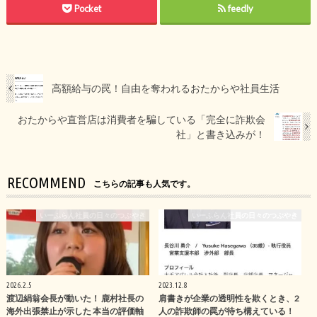
Pocket
feedly
高額給与の罠！自由を奪われるおたからや社員生活
おたからや直営店は消費者を騙している「完全に詐欺会
社」と書き込みが！
RECOMMEND
こちらの記事も人気です。
いーふらん社員の日々のつぶやき
いーふらん社員の日々のつぶやき
2026.2.5
2023.12.8
渡辺絹翁会長が動いた！ 鹿村社長の
肩書きが企業の透明性を欺くとき、2
海外出張禁止が示した 本当の評価軸
人の詐欺師の罠が待ち構えている！