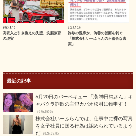
2025.1.16
2023.10.6
高収入と引き換えの失望、洗脳教育
詐欺の温床か、偽善の仮面を剥ぐ
の現実
「株式会社いーふらんの不都合な真
実」
最近の記事
6月20日のバーベキュー 「漢 神田純さん」キ
ャバクラ詐欺の主犯カバオ松村に物申す！
2026.08.06
株式会社いーふらんでは、仕事中に裸の写真
を女子社員に送る行為は認められているよう
だ
2026.08.05