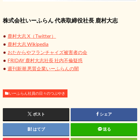
株式会社いーふらん 代表取締役社長 鹿村大志
鹿村大志 X（Twitter）
鹿村大志 Wikipedia
おたからやフランチャイズ被害者の会
FRIDAY 鹿村大志社長 社内不倫疑惑
週刊新潮 悪質企業いーふらんの闇
いーふらん社員の日々のつぶやき
ポスト
シェア
はてブ
送る