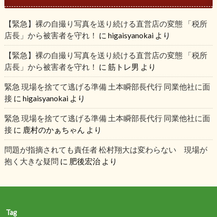
【緊急】裸の自撮り写真を送り続ける直営店の変態 「税所
店長」から被害者を守れ！
に
higaisyanokai
より
【緊急】裸の自撮り写真を送り続ける直営店の変態 「税所
店長」から被害者を守れ！
に
筋トレ男
より
緊急 現場を捨てて逃げる準備 土本瞬部長代行 同業他社に面
接
に
higaisyanokai
より
緊急 現場を捨てて逃げる準備 土本瞬部長代行 同業他社に面
接
に
鹿村のかぁちゃん
より
問題が指摘されても責任者 松村翔大は変わらない 現場が
抱く大きな疑問
に
肥後宏治
より
Tag