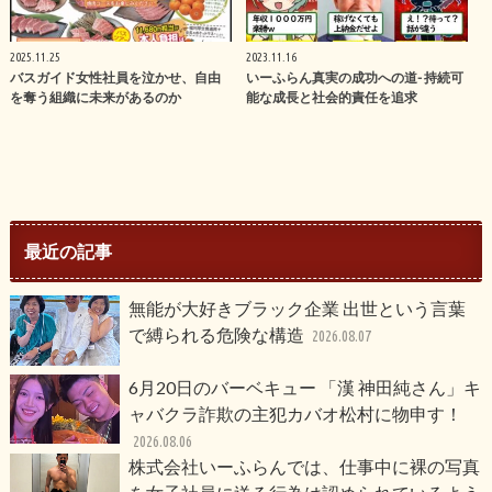
2025.11.25
2023.11.16
バスガイド女性社員を泣かせ、自由
いーふらん真実の成功への道- 持続可
を奪う組織に未来があるのか
能な成長と社会的責任を追求
最近の記事
無能が大好きブラック企業 出世という言葉
で縛られる危険な構造
2026.08.07
6月20日のバーベキュー 「漢 神田純さん」キ
ャバクラ詐欺の主犯カバオ松村に物申す！
2026.08.06
株式会社いーふらんでは、仕事中に裸の写真