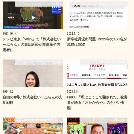
いーふらん社員の日々のつぶやき
いーふらん社員の日々のつぶやき
2023.10.14
2024.5.10
テレビ東京『WBS』で「株式会社い
新卒社員流出問題 : 2022年の183名が
ーふらん」の集団訴訟が放送新卒内
現在は30名
定者に…
いーふらん社員の日々のつぶやき
いーふらん社員の日々のつぶやき
2024.4.2
2023.9.5
自由の奪取 : 株式会社いーふらんの支
FRIDE 「私はこうして騙された」被害
配戦略
者が語る『おたからや』のヤバい実
態
いーふらん社員の日々のつぶやき
いーふらん社員の日々のつぶやき