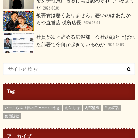
を女子社員に送る行為は認められているよう
だ
2026.08.05
被害者は悪くありません。悪いのは おたか
らや直営店 税所店長
2026.08.04
社員が次々辞める広報部 会社の顔と呼ばれ
た部署で今何が起きているのか
2026.08.03
Tag
いーふらん社員の日々のつぶやき
お知らせ
内部監査
詐欺広告
集団訴訟
アーカイブ