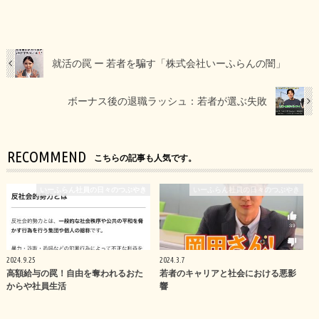
就活の罠 ー 若者を騙す「株式会社いーふらんの闇」
ボーナス後の退職ラッシュ：若者が選ぶ失敗
RECOMMEND
こちらの記事も人気です。
いーふらん社員の日々のつぶやき
いーふらん社員の日々のつぶやき
2024.9.25
2024.3.7
高額給与の罠！自由を奪われるおた
若者のキャリアと社会における悪影
からや社員生活
響