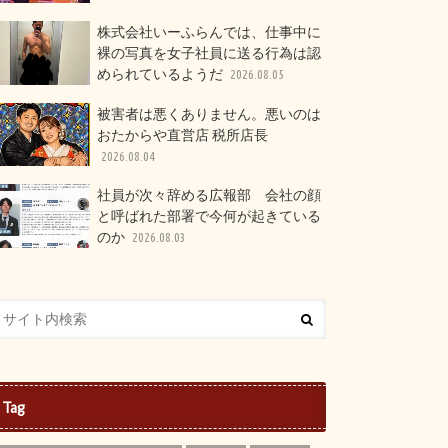
株式会社いーふらんでは、仕事中に
裸の写真を女子社員に送る行為は認
められているようだ
2026.08.05
被害者は悪くありません。悪いのは
おたからや直営店 税所店長
2026.08.04
社員が次々辞める広報部 会社の顔
と呼ばれた部署で今何が起きている
のか
2026.08.03
Tag