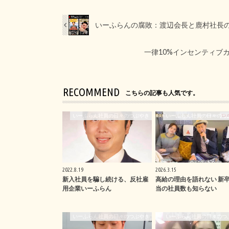
いーふらんの腐敗：渡辺会長と鹿村社長
一律10%インセンティブ
RECOMMEND
こちらの記事も人気です。
いーふらん社員の日々のつぶやき
いーふらん社員の日々のつ
2022.8.19
2026.3.15
新入社員を騙し続ける、反社雇
高給の理由を語れない 新
用企業いーふらん
当の社員数も知らない
いーふらん社員の日々のつぶやき
いーふらん社員の日々のつ