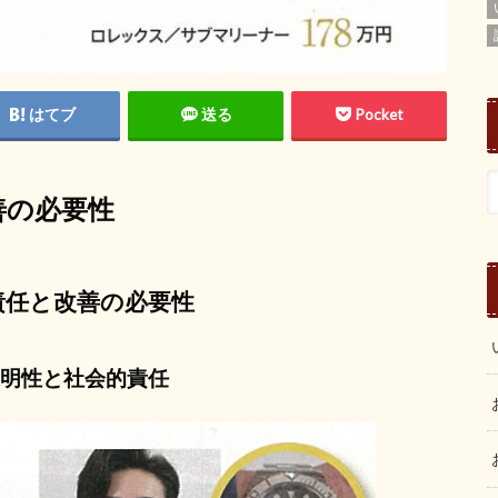
はてブ
送る
Pocket
善の必要性
責任と改善の必要性
明性と社会的責任