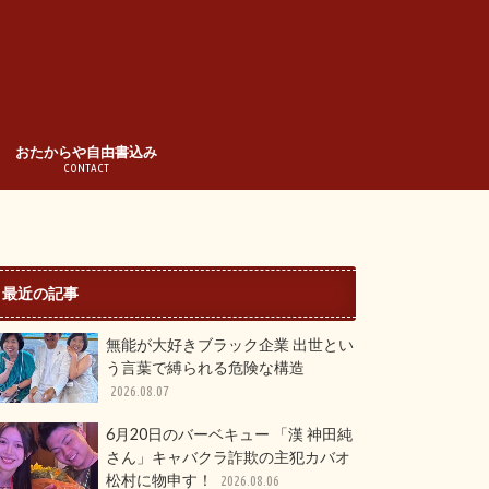
おたからや自由書込み
CONTACT
最近の記事
無能が大好きブラック企業 出世とい
う言葉で縛られる危険な構造
2026.08.07
6月20日のバーベキュー 「漢 神田純
さん」キャバクラ詐欺の主犯カバオ
松村に物申す！
2026.08.06