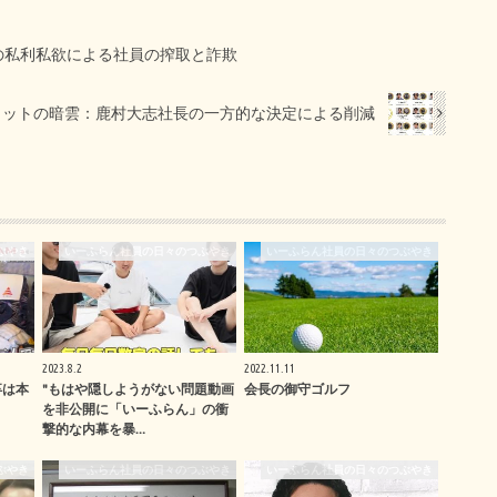
の私利私欲による社員の搾取と詐欺
カットの暗雲：鹿村大志社長の一方的な決定による削減
ぶやき
いーふらん社員の日々のつぶやき
いーふらん社員の日々のつぶやき
2023.8.2
2022.11.11
卒は本
"もはや隠しようがない問題動画
会長の御守ゴルフ
を非公開に「いーふらん」の衝
撃的な内幕を暴…
ぶやき
いーふらん社員の日々のつぶやき
いーふらん社員の日々のつぶやき