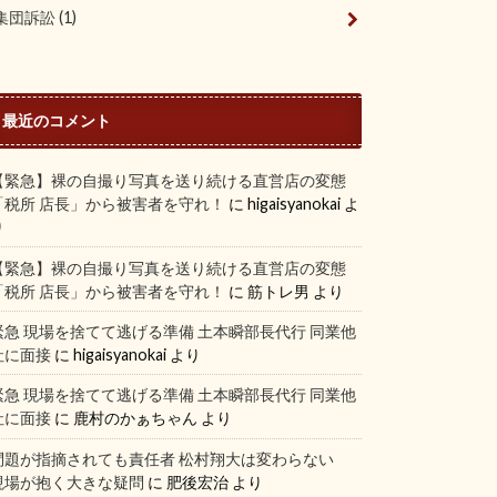
集団訴訟
(1)
最近のコメント
【緊急】裸の自撮り写真を送り続ける直営店の変態
「税所 店長」から被害者を守れ！
に
higaisyanokai
よ
り
【緊急】裸の自撮り写真を送り続ける直営店の変態
「税所 店長」から被害者を守れ！
に
筋トレ男
より
緊急 現場を捨てて逃げる準備 土本瞬部長代行 同業他
社に面接
に
higaisyanokai
より
緊急 現場を捨てて逃げる準備 土本瞬部長代行 同業他
社に面接
に
鹿村のかぁちゃん
より
問題が指摘されても責任者 松村翔大は変わらない
現場が抱く大きな疑問
に
肥後宏治
より