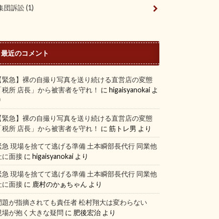
集団訴訟
(1)
最近のコメント
【緊急】裸の自撮り写真を送り続ける直営店の変態
「税所 店長」から被害者を守れ！
に
higaisyanokai
よ
り
【緊急】裸の自撮り写真を送り続ける直営店の変態
「税所 店長」から被害者を守れ！
に
筋トレ男
より
緊急 現場を捨てて逃げる準備 土本瞬部長代行 同業他
社に面接
に
higaisyanokai
より
緊急 現場を捨てて逃げる準備 土本瞬部長代行 同業他
社に面接
に
鹿村のかぁちゃん
より
問題が指摘されても責任者 松村翔大は変わらない
現場が抱く大きな疑問
に
肥後宏治
より