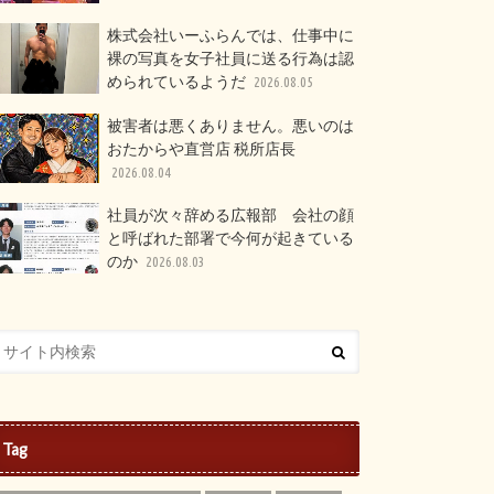
株式会社いーふらんでは、仕事中に
裸の写真を女子社員に送る行為は認
められているようだ
2026.08.05
被害者は悪くありません。悪いのは
おたからや直営店 税所店長
2026.08.04
社員が次々辞める広報部 会社の顔
と呼ばれた部署で今何が起きている
のか
2026.08.03
Tag