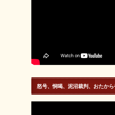
怒号、恫喝、泥沼裁判、おたから