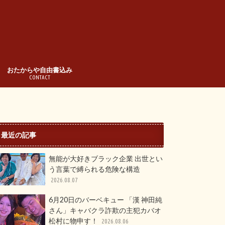
おたからや自由書込み
CONTACT
最近の記事
無能が大好きブラック企業 出世とい
う言葉で縛られる危険な構造
2026.08.07
6月20日のバーベキュー 「漢 神田純
さん」キャバクラ詐欺の主犯カバオ
松村に物申す！
2026.08.06