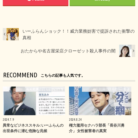
いーふらんショック！！威力業務妨害で提訴された衝撃の
真相
おたからや名古屋栄店クローゼット殺人事件の闇
RECOMMEND
こちらの記事も人気です。
いーふらん社員の日々のつぶやき
いーふらん社員の日々のつぶやき
2024.7.9
2024.8.24
異常なビジネススキル: いーふらんの
権力濫用セクハラ部長「長谷川勇
出世条件に潜む危険な兆候
介」 女性被害者の真実