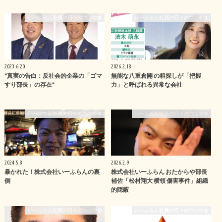
いーふらん社員の日々のつぶやき
いーふらん社員の日々のつぶやき
2023.6.20
2026.2.18
"真実の告白：反社会的企業の「ゴマ
無能な八重倉開 の粗探しが「把握
すり部長」の存在"
力」と呼ばれる異常な会社
いーふらん社員の日々のつぶやき
いーふらん社員の日々のつぶやき
2024.5.8
2026.2.9
暴かれた！株式会社いーふらんの裏
株式会社いーふらん おたからや部長
側
補佐「松村翔大 横領 傷害事件」組織
的隠蔽
いーふらん社員の日々のつぶやき
いーふらん社員の日々のつぶやき