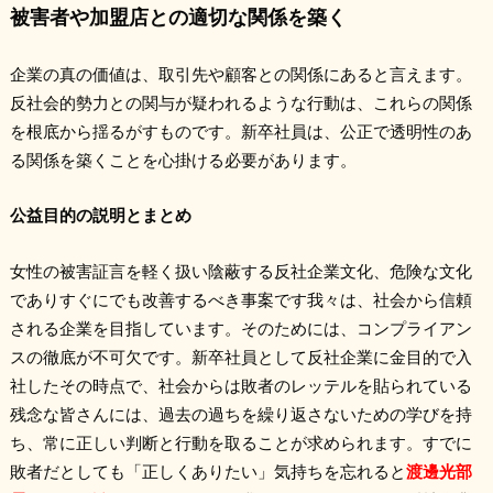
被害者や加盟店との適切な関係を築く
企業の真の価値は、取引先や顧客との関係にあると言えます。
反社会的勢力との関与が疑われるような行動は、これらの関係
を根底から揺るがすものです。新卒社員は、公正で透明性のあ
る関係を築くことを心掛ける必要があります。
公益目的の説明とまとめ
女性の被害証言を軽く扱い陰蔽する反社企業文化、危険な文化
でありすぐにでも改善するべき事案です我々は、社会から信頼
される企業を目指しています。そのためには、コンプライアン
スの徹底が不可欠です。新卒社員として反社企業に金目的で入
社したその時点で、社会からは敗者のレッテルを貼られている
残念な皆さんには、過去の過ちを繰り返さないための学びを持
ち、常に正しい判断と行動を取ることが求められます。すでに
敗者だとしても「正しくありたい」気持ちを忘れると
渡邊光部