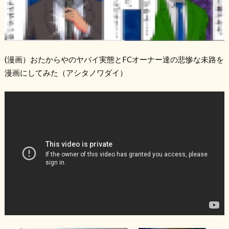
(
漫画）おたからやのヤバイ実態と
FC
オーナー達の悲惨な未路を
漫画にしてみた（アシタノワダイ）