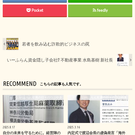
Pocket
feedly
若者を飲み込む詐欺的ビジネスの罠
いーふらん資金隠し子会社⁉︎ 不動産事業 水島基樹 新社長
RECOMMEND
こちらの記事も人気です。
いーふらん社員の日々のつぶやき
いーふらん社員の日々のつぶやき
2025.8.17
2025.3.16
自分の未来を守るために。経営陣の
内定式で渡辺会長の虚偽発言「海外