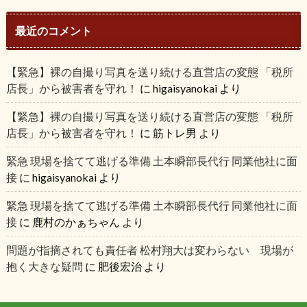
最近のコメント
【緊急】裸の自撮り写真を送り続ける直営店の変態 「税所
店長」から被害者を守れ！
に
higaisyanokai
より
【緊急】裸の自撮り写真を送り続ける直営店の変態 「税所
店長」から被害者を守れ！
に
筋トレ男
より
緊急 現場を捨てて逃げる準備 土本瞬部長代行 同業他社に面
接
に
higaisyanokai
より
緊急 現場を捨てて逃げる準備 土本瞬部長代行 同業他社に面
接
に
鹿村のかぁちゃん
より
問題が指摘されても責任者 松村翔大は変わらない 現場が
抱く大きな疑問
に
肥後宏治
より