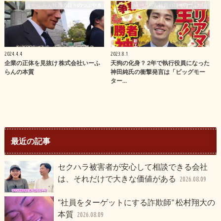
いーふらん社員の日々のつぶやき
いーふらん社員の日々のつぶやき
2024.4.4
2023.8.1
企業の正体を見抜け 株式会社いーふ
天狗の化身？ 2年で執行役員になった
らんの本質
神田純氏の衝撃発言は「ビッグモー
ター…
最近の記事
セクハラ被害者が安心して相談できる会社
は、それだけで大きな価値がある
2026.08.09
“社員をターゲットにする詐欺師” 松村翔大の
本質
2026.08.09