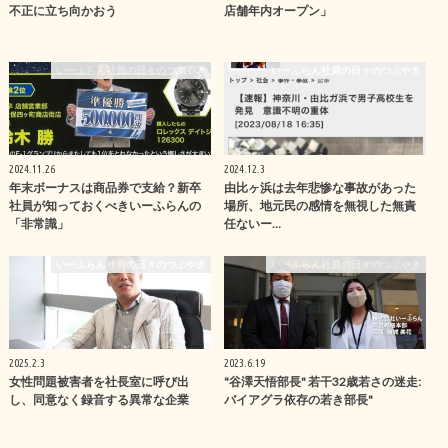
不正に立ち向かおう
店舗年内オープン」
いーふらん社員の日々のつぶやき
いーふらん社員の日々のつぶやき
2024.11.26
2024.12.3
年末ボーナスは商品券で支給？新卒
由比ヶ浜は去年悲惨な事故があった
社員が知っておくべきいーふらんの
場所、地元民の感情を無視した無責
「非常識」
任ないー…
いーふらん社員の日々のつぶやき
いーふらん社員の日々のつぶやき
2025.2.3
2023.6.19
女性問題被害者を社長室に呼び出
"谷澤天悟部長" 若干32歳若さの迷走:
し、同意なく録音する異常な企業
バイアグラ依存の若き部長"