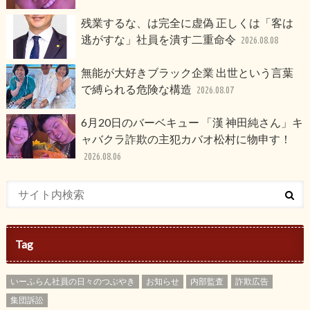
残業するな、は完全に虚偽 正しくは「客は
逃がすな」社員を潰す二重命令
2026.08.08
無能が大好きブラック企業 出世という言葉
で縛られる危険な構造
2026.08.07
6月20日のバーベキュー 「漢 神田純さん」キ
ャバクラ詐欺の主犯カバオ松村に物申す！
2026.08.06
Tag
いーふらん社員の日々のつぶやき
お知らせ
内部監査
詐欺広告
集団訴訟