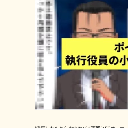
(
漫画）おたからやのヤバイ実態と
FC
オーナ