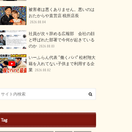
被害者は悪くありません。悪いのは
おたからや直営店 税所店長
2026.08.04
社員が次々辞める広報部 会社の顔
と呼ばれた部署で今何が起きている
のか
2026.08.03
いーふらん代表 “働くパパ” 松村翔大
籍を入れてない子供まで利用する企
業
2026.08.02
Tag