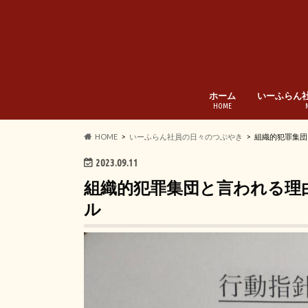
ホーム
いーふらん
HOME
HOME
いーふらん社員の日々のつぶやき
組織的犯罪集団
2023.09.11
組織的犯罪集団と言われる理
ル