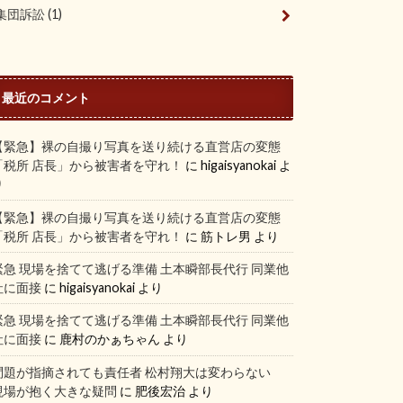
集団訴訟
(1)
最近のコメント
【緊急】裸の自撮り写真を送り続ける直営店の変態
「税所 店長」から被害者を守れ！
に
higaisyanokai
よ
り
【緊急】裸の自撮り写真を送り続ける直営店の変態
「税所 店長」から被害者を守れ！
に
筋トレ男
より
緊急 現場を捨てて逃げる準備 土本瞬部長代行 同業他
社に面接
に
higaisyanokai
より
緊急 現場を捨てて逃げる準備 土本瞬部長代行 同業他
社に面接
に
鹿村のかぁちゃん
より
問題が指摘されても責任者 松村翔大は変わらない
現場が抱く大きな疑問
に
肥後宏治
より