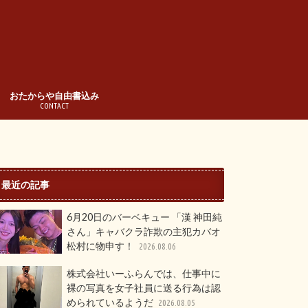
おたからや自由書込み
CONTACT
最近の記事
6月20日のバーベキュー 「漢 神田純
さん」キャバクラ詐欺の主犯カバオ
松村に物申す！
2026.08.06
株式会社いーふらんでは、仕事中に
裸の写真を女子社員に送る行為は認
められているようだ
2026.08.05