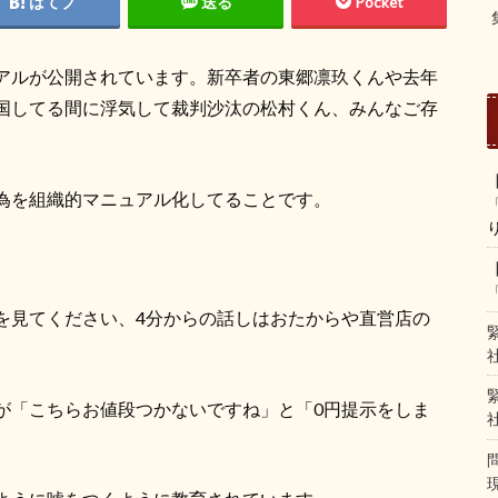
はてブ
送る
Pocket
アルが公開されています。新卒者の東郷凛玖くんや去年
国してる間に浮気して裁判沙汰の松村くん、みんなご存
為を組織的マニュアル化してることです。
。
を見てください、
4
分からの話しはおたからや直営店の
が「こちらお値段つかないですね」と「
0
円提示をしま