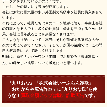
テータスを表しているかのようです。
しかし、その魅力には裏面が存在します。
会社は無駄に排気量の多い外国製の高級車を社員に購入させて
います。
それによって、社員たちは車のローン地獄に陥り、事実上会社
の奴隷となるのです。多くの社員は、借金を完済するために結
局、会社に長年残ることを余儀なくされます。
このような状況について、本当にそれが価値ある選択なのか、
改めて考えてみてください。そして、次回の後編では、この問
題の解決策について詳しく説明します
明日は、新卒ナンバーワン「愚問」でお馴染み『東郷凛玖さ
ん』の輝かしい成績について考えたいと思います。
『丸りおな』「株式会社いーふらん詐欺」
「おたからや広告詐欺」に”丸りおな氏”を使
うな！
買取金額アップは嘘、詐欺広告
です。