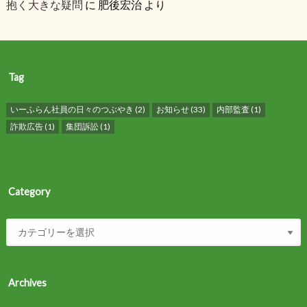
抱く大きな疑問
に
肥後宏治
より
Tag
いーふらん社員の日々のつぶやき
(2)
お知らせ
(33)
内部監査
(1)
詐欺広告
(1)
集団訴訟
(1)
Category
Archives