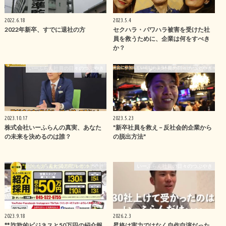
2022.6.18
2023.5.4
2022年新卒、すでに退社の方
セクハラ・パワハラ被害を受けた社
員を救うために、企業は何をすべき
か？
いーふらん社員の日々のつぶやき
いーふらん社員の日々のつぶやき
2023.10.17
2023.5.23
株式会社いーふらんの真実、あなた
"新卒社員を救え – 反社会的企業から
の未来を決めるのは誰？
の脱出方法"
いーふらん社員の日々のつぶやき
いーふらん社員の日々のつぶやき
2023.9.18
2026.2.3
** 詐欺的ビジネスと50万円の紹介報
昇格は実力ではなく自作自演だった