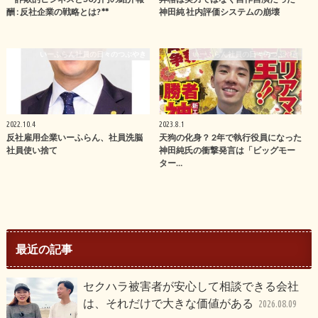
酬 : 反社企業の戦略とは? **
神田純 社内評価システムの崩壊
いーふらん社員の日々のつぶやき
いーふらん社員の日々のつぶやき
2022.10.4
2023.8.1
反社雇用企業いーふらん、社員洗脳
天狗の化身？ 2年で執行役員になった
社員使い捨て
神田純氏の衝撃発言は「ビッグモー
ター…
最近の記事
セクハラ被害者が安心して相談できる会社
は、それだけで大きな価値がある
2026.08.09