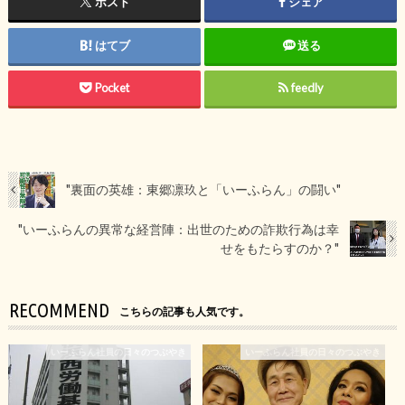
ポスト
シェア
はてブ
送る
Pocket
feedly
"裏面の英雄：東郷凛玖と「いーふらん」の闘い"
"いーふらんの異常な経営陣：出世のための詐欺行為は幸
せをもたらすのか？"
RECOMMEND
こちらの記事も人気です。
いーふらん社員の日々のつぶやき
いーふらん社員の日々のつぶやき