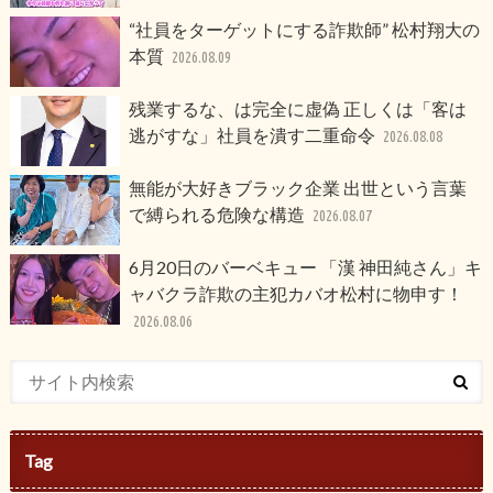
“社員をターゲットにする詐欺師” 松村翔大の
本質
2026.08.09
残業するな、は完全に虚偽 正しくは「客は
逃がすな」社員を潰す二重命令
2026.08.08
無能が大好きブラック企業 出世という言葉
で縛られる危険な構造
2026.08.07
6月20日のバーベキュー 「漢 神田純さん」キ
ャバクラ詐欺の主犯カバオ松村に物申す！
2026.08.06
Tag