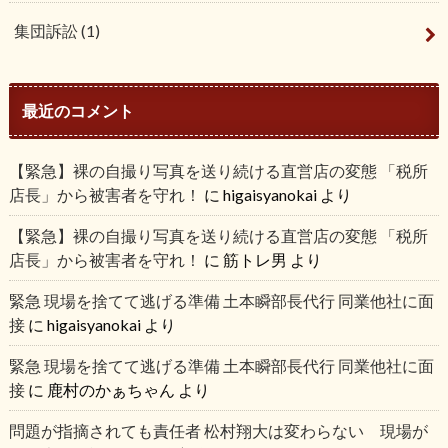
集団訴訟
(1)
最近のコメント
【緊急】裸の自撮り写真を送り続ける直営店の変態 「税所
店長」から被害者を守れ！
に
higaisyanokai
より
【緊急】裸の自撮り写真を送り続ける直営店の変態 「税所
店長」から被害者を守れ！
に
筋トレ男
より
緊急 現場を捨てて逃げる準備 土本瞬部長代行 同業他社に面
接
に
higaisyanokai
より
緊急 現場を捨てて逃げる準備 土本瞬部長代行 同業他社に面
接
に
鹿村のかぁちゃん
より
問題が指摘されても責任者 松村翔大は変わらない 現場が