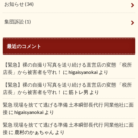
お知らせ
(34)
集団訴訟
(1)
最近のコメント
【緊急】裸の自撮り写真を送り続ける直営店の変態 「税所
店長」から被害者を守れ！
に
higaisyanokai
より
【緊急】裸の自撮り写真を送り続ける直営店の変態 「税所
店長」から被害者を守れ！
に
筋トレ男
より
緊急 現場を捨てて逃げる準備 土本瞬部長代行 同業他社に面
接
に
higaisyanokai
より
緊急 現場を捨てて逃げる準備 土本瞬部長代行 同業他社に面
接
に
鹿村のかぁちゃん
より