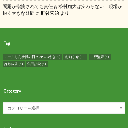
問題が指摘されても責任者 松村翔大は変わらない 現場が
抱く大きな疑問
に
肥後宏治
より
Tag
いーふらん社員の日々のつぶやき
(2)
お知らせ
(33)
内部監査
(1)
詐欺広告
(1)
集団訴訟
(1)
Category