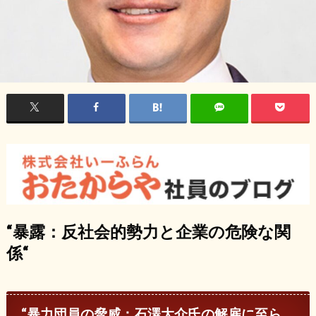
“
暴露：反社会的勢力と企業の危険な関
係
“
“
暴力団員の脅威：石澤大介氏の解雇に至ら