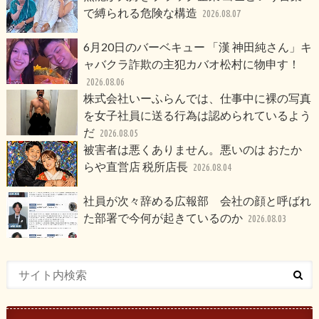
で縛られる危険な構造
2026.08.07
6月20日のバーベキュー 「漢 神田純さん」キ
ャバクラ詐欺の主犯カバオ松村に物申す！
2026.08.06
株式会社いーふらんでは、仕事中に裸の写真
を女子社員に送る行為は認められているよう
だ
2026.08.05
被害者は悪くありません。悪いのは おたか
らや直営店 税所店長
2026.08.04
社員が次々辞める広報部 会社の顔と呼ばれ
た部署で今何が起きているのか
2026.08.03