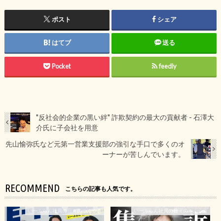
ポスト
シェア
はてブ
送る
Pocket
feedly
"反社会的企業の黒い絆" 詐欺契約の最大の貢献者 - 石澤大
介氏に子会社を用意
先山愉弥氏など元第一営業支援部の強引な手口で多くのオ
ーナーが苦しんでいます。
RECOMMEND
こちらの記事も人気です。
いーふらん社員の日々のつぶやき
いーふらん社員の日々のつぶやき