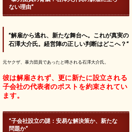
ない理由
“
“
解雇から逃れ、新たな舞台へ。これが真実の
石澤大介氏。経営陣の正しい判断はどこへ？
“
元ヤクザ、暴力団員であったと噂される石澤大介氏。
彼は解雇されず、更に新たに設立される
子会社の代表者のポストを約束されてい
ます。
“
子会社設立の謎：安易な解決策か、新たな
問題か
“