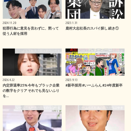
2024.11.20
2023.1.31
犯罪行為に意見を言わずに、黙って
鹿村大志社長のスパイ探し 続き①
従う人材を採用
いーふらん社員の日々のつぶやき
いーふらん社員の日々のつぶやき
2026.4.22
2023.9.13
内定辞退率25% 今年もブラック企業
#新卒採用 #いーふらん #24年度新卒
の数字をクリア それでも見ないふり
を…
いーふらん社員の日々のつぶやき
いーふらん社員の日々のつぶやき