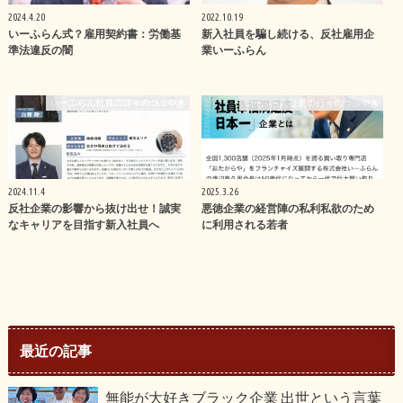
2024.4.20
2022.10.19
いーふらん式？雇用契約書：労働基
新入社員を騙し続ける、反社雇用企
準法違反の闇
業いーふらん
いーふらん社員の日々のつぶやき
いーふらん社員の日々のつぶやき
2024.11.4
2025.3.26
反社企業の影響から抜け出せ！誠実
悪徳企業の経営陣の私利私欲のため
なキャリアを目指す新入社員へ
に利用される若者
最近の記事
無能が大好きブラック企業 出世という言葉