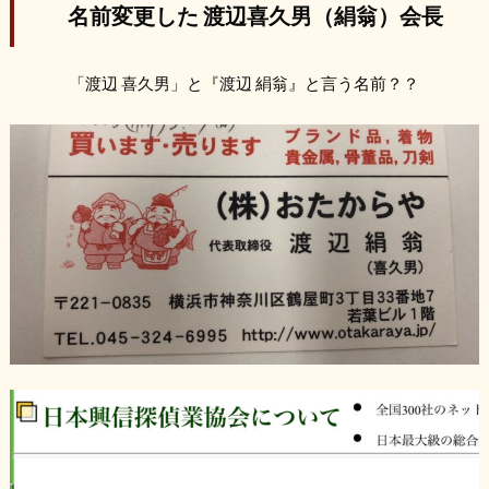
名前変更した 渡辺喜久男（絹翁）会長
「渡辺 喜久男」と『渡辺 絹翁』と言う名前？？