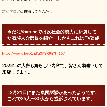
誰がブログに投稿してるのか….
今だにYoutubeでは反社会的勢力に所属して
た石澤大介部長を紹介。しかもこれはTV番組
https://youtu.be/XaE8a3PYR9E?t=157
2023年の広告も紛らしい内容で、皆さん勘違いして
来店してます。
12月21日にまた集団訴訟があったようです、
これで25人〜30人から提訴されています。