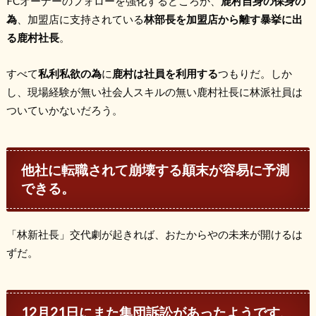
FC
オーナーのフォローを強化するどころか、
鹿村自身の保身の
為
、加盟店に支持されている
林部長を加盟店から離す暴挙に出
る鹿村社長
。
すべて
私利私欲の為
に
鹿村は社員を利用する
つもりだ。しか
し、現場経験が無い社会人スキルの無い鹿村社長に林派社員は
ついていかないだろう。
他社に転職されて崩壊する顛末が容易に予測
できる。
「林新社長」交代劇が起きれば、おたからやの未来が開けるは
ずだ。
12月21日にまた集団訴訟があったようです、