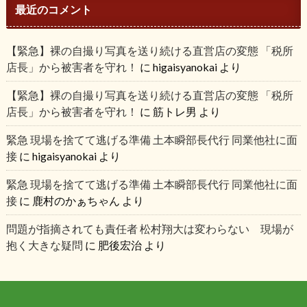
最近のコメント
【緊急】裸の自撮り写真を送り続ける直営店の変態 「税所
店長」から被害者を守れ！
に
higaisyanokai
より
【緊急】裸の自撮り写真を送り続ける直営店の変態 「税所
店長」から被害者を守れ！
に
筋トレ男
より
緊急 現場を捨てて逃げる準備 土本瞬部長代行 同業他社に面
接
に
higaisyanokai
より
緊急 現場を捨てて逃げる準備 土本瞬部長代行 同業他社に面
接
に
鹿村のかぁちゃん
より
問題が指摘されても責任者 松村翔大は変わらない 現場が
抱く大きな疑問
に
肥後宏治
より