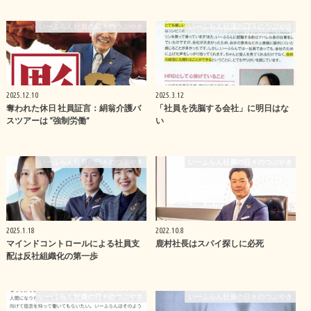
いーふらん社員の日々のつぶやき
いーふらん社員の日々のつぶやき
2025.12.10
2025.3.12
奪われた休日 社員証言：絹翁介護バ
「社員を洗脳する会社」に明日はな
スツアーは “強制労働”
い
いーふらん社員の日々のつぶやき
いーふらん社員の日々のつぶやき
2025.1.18
2022.10.8
マインドコントロールによる社員支
鹿村社長はスパイ探しに必死
配は反社組織化の第一歩
いーふらん社員の日々のつぶやき
いーふらん社員の日々のつぶやき