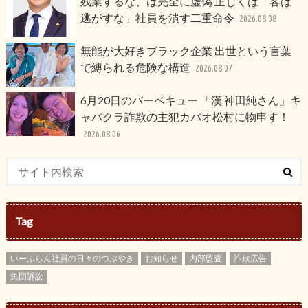
残業するな、は完全に虚偽 正しくは「客は
逃がすな」社員を潰す二重命令
2026.08.08
無能が大好きブラック企業 出世という言葉
で縛られる危険な構造
2026.08.07
6月20日のバーベキュー 「漢 神田純さん」キ
ャバクラ詐欺の主犯カバオ松村に物申す！
2026.08.06
Tag
いーふらん社員の日々のつぶやき
お知らせ
内部監査
詐欺広告
集団訴訟