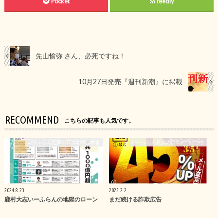
Pocket
feedly
先山愉弥 さん、必死ですね！
10月27日発売『週刊新潮』に掲載
RECOMMEND
こちらの記事も人気です。
いーふらん社員の日々のつぶやき
いーふらん社員の日々のつぶやき
2024.8.23
2023.2.2
鹿村大志いーふらんの地獄のローン
まだ続ける詐欺広告