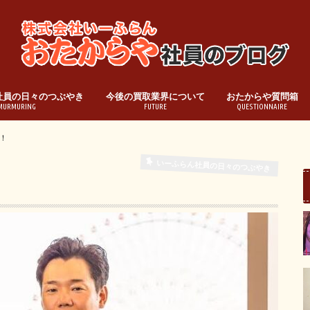
社員の日々のつぶやき
今後の買取業界について
おたからや質問箱
MURMURING
FUTURE
QUESTIONNAIRE
！
いーふらん社員の日々のつぶやき