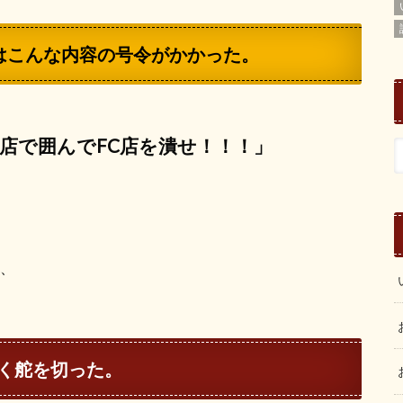
はこんな内容の号令がかかった。
店で囲んでFC店を潰せ！！！」
て、
く舵を切った。