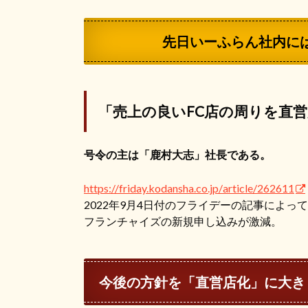
先日いーふらん社内に
「売上の良いFC店の周りを直営
号令の主は「鹿村大志」社長である。
https://friday.kodansha.co.jp/
article/262611
2022年9月4日付のフライデーの記事によっ
フランチャイズの新規申し込みが激減。
今後の方針を
「直営店化
」に大き