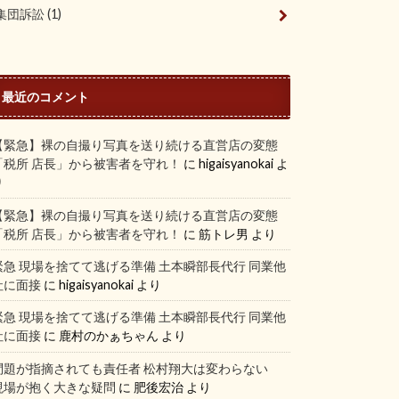
集団訴訟
(1)
最近のコメント
【緊急】裸の自撮り写真を送り続ける直営店の変態
「税所 店長」から被害者を守れ！
に
higaisyanokai
よ
り
【緊急】裸の自撮り写真を送り続ける直営店の変態
「税所 店長」から被害者を守れ！
に
筋トレ男
より
緊急 現場を捨てて逃げる準備 土本瞬部長代行 同業他
社に面接
に
higaisyanokai
より
緊急 現場を捨てて逃げる準備 土本瞬部長代行 同業他
社に面接
に
鹿村のかぁちゃん
より
問題が指摘されても責任者 松村翔大は変わらない
現場が抱く大きな疑問
に
肥後宏治
より