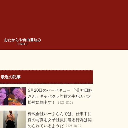
おたからや自由書込み
CONTACT
最近の記事
6月20日のバーベキュー 「漢 神田純
さん」キャバクラ詐欺の主犯カバオ
松村に物申す！
2026.08.06
株式会社いーふらんでは、仕事中に
裸の写真を女子社員に送る行為は認
められているようだ
2026.08.05