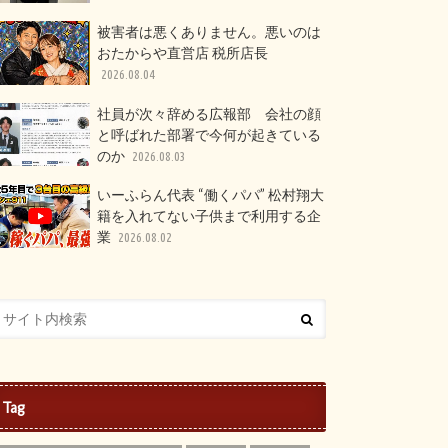
被害者は悪くありません。悪いのは
おたからや直営店 税所店長
2026.08.04
社員が次々辞める広報部 会社の顔
と呼ばれた部署で今何が起きている
のか
2026.08.03
いーふらん代表 “働くパパ” 松村翔大
籍を入れてない子供まで利用する企
業
2026.08.02
Tag