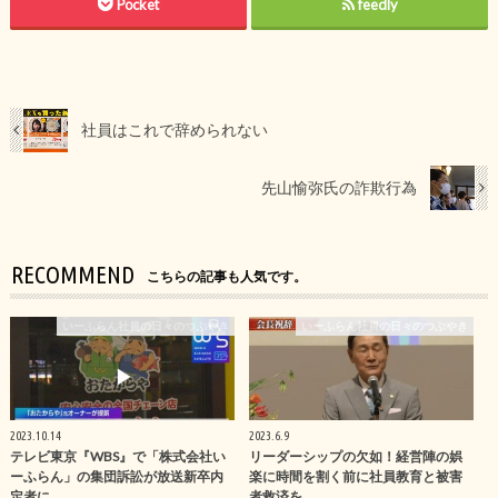
Pocket
feedly
社員はこれで辞められない
先山愉弥氏の詐欺行為
RECOMMEND
こちらの記事も人気です。
いーふらん社員の日々のつぶやき
いーふらん社員の日々のつぶやき
2023.10.14
2023.6.9
テレビ東京『WBS』で「株式会社い
リーダーシップの欠如！経営陣の娯
ーふらん」の集団訴訟が放送新卒内
楽に時間を割く前に社員教育と被害
定者に…
者救済を…