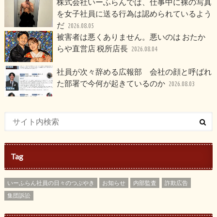
株式会社いーふらんでは、仕事中に裸の写真
を女子社員に送る行為は認められているよう
だ
2026.08.05
被害者は悪くありません。悪いのは おたか
らや直営店 税所店長
2026.08.04
社員が次々辞める広報部 会社の顔と呼ばれ
た部署で今何が起きているのか
2026.08.03
Tag
いーふらん社員の日々のつぶやき
お知らせ
内部監査
詐欺広告
集団訴訟