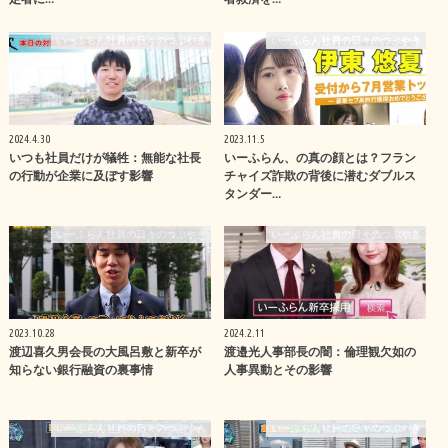
いーふらん社員の日々のつぶやき
いーふらん社員の日々のつぶやき
2024.4.30
2023.11.5
いつも社員だけが犠牲：無能な社長
いーふらん、の真の顔とは？フラン
の行動が企業に及ぼす影響
チャイズ詐欺の背後に潜むダブルス
タンダー…
いーふらん社員の日々のつぶやき
いーふらん社員の日々のつぶやき
2023.10.28
2024.2.11
渡辺喜久男会長の大風呂敷と新卒が
渡邉光人事部長の闇：倫理観欠如の
知らない銀行融資の裏事情
人事異動とその影響
いーふらん社員の日々のつぶやき
いーふらん社員の日々のつぶやき