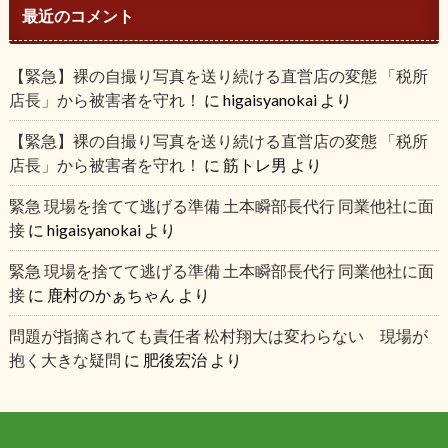
最近のコメント
【緊急】裸の自撮り写真を送り続ける直営店の変態 「税所
店長」から被害者を守れ！
に
higaisyanokai
より
【緊急】裸の自撮り写真を送り続ける直営店の変態 「税所
店長」から被害者を守れ！
に
筋トレ男
より
緊急 現場を捨てて逃げる準備 土本瞬部長代行 同業他社に面
接
に
higaisyanokai
より
緊急 現場を捨てて逃げる準備 土本瞬部長代行 同業他社に面
接
に
鹿村のかぁちゃん
より
問題が指摘されても責任者 松村翔大は変わらない 現場が
抱く大きな疑問
に
肥後宏治
より