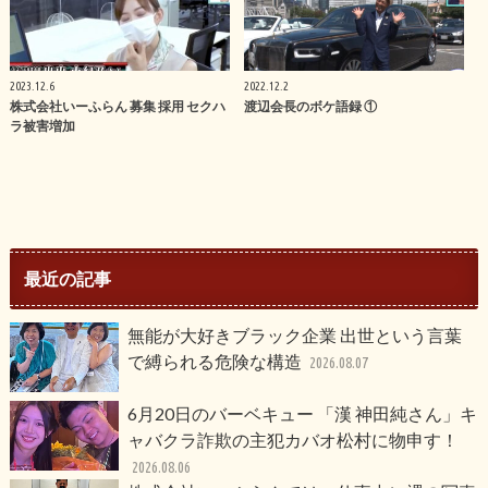
2023.12.6
2022.12.2
株式会社いーふらん 募集 採用 セクハ
渡辺会長のボケ語録 ①
ラ被害増加
最近の記事
無能が大好きブラック企業 出世という言葉
で縛られる危険な構造
2026.08.07
6月20日のバーベキュー 「漢 神田純さん」キ
ャバクラ詐欺の主犯カバオ松村に物申す！
2026.08.06