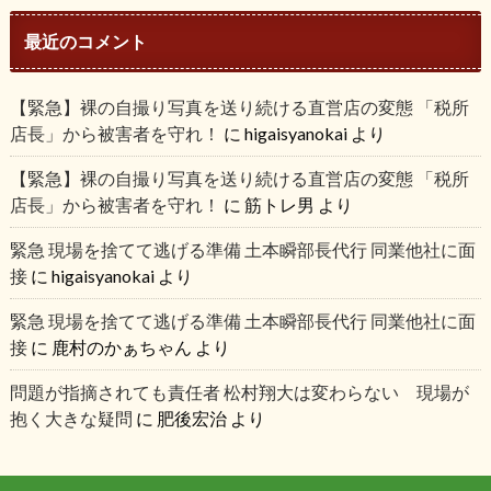
最近のコメント
【緊急】裸の自撮り写真を送り続ける直営店の変態 「税所
店長」から被害者を守れ！
に
higaisyanokai
より
【緊急】裸の自撮り写真を送り続ける直営店の変態 「税所
店長」から被害者を守れ！
に
筋トレ男
より
緊急 現場を捨てて逃げる準備 土本瞬部長代行 同業他社に面
接
に
higaisyanokai
より
緊急 現場を捨てて逃げる準備 土本瞬部長代行 同業他社に面
接
に
鹿村のかぁちゃん
より
問題が指摘されても責任者 松村翔大は変わらない 現場が
抱く大きな疑問
に
肥後宏治
より