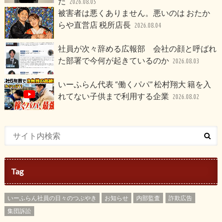
だ
2026.08.05
被害者は悪くありません。悪いのは おたか
らや直営店 税所店長
2026.08.04
社員が次々辞める広報部 会社の顔と呼ばれ
た部署で今何が起きているのか
2026.08.03
いーふらん代表 “働くパパ” 松村翔大 籍を入
れてない子供まで利用する企業
2026.08.02
Tag
いーふらん社員の日々のつぶやき
お知らせ
内部監査
詐欺広告
集団訴訟