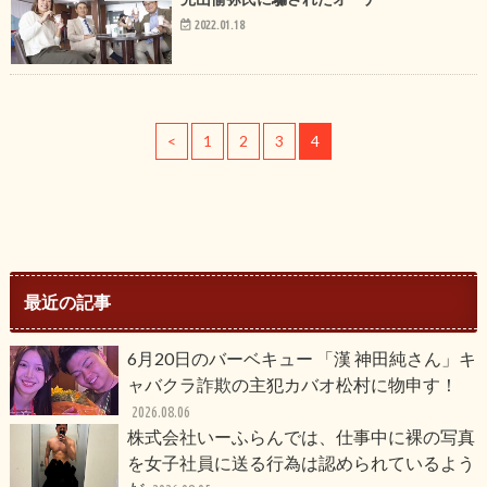
2022.01.18
<
1
2
3
4
最近の記事
6月20日のバーベキュー 「漢 神田純さん」キ
ャバクラ詐欺の主犯カバオ松村に物申す！
2026.08.06
株式会社いーふらんでは、仕事中に裸の写真
を女子社員に送る行為は認められているよう